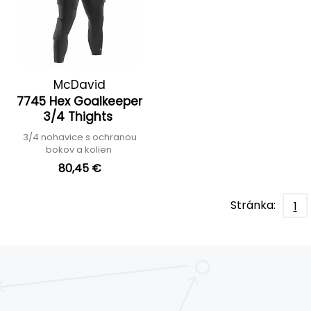
McDavid
7745 Hex Goalkeeper
3/4 Thights
3/4 nohavice s ochranou
bokov a kolien
80,45 €
Stránka:
1