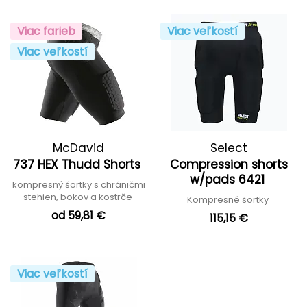
Viac farieb
Viac veľkostí
Viac veľkostí
McDavid
Select
737 HEX Thudd Shorts
Compression shorts
w/pads 6421
kompresný šortky s chráničmi
stehien, bokov a kostrče
Kompresné šortky
od 59,81 €
115,15 €
Viac veľkostí