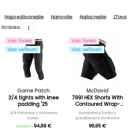
Najpredávanejšie
Najnovšie
Najlacnejšie
Zľava
Stránka:
1
Viac farieb
Viac farieb
Viac veľkostí
Viac veľkostí
Game Patch
McDavid
3/4 tights with knee
7991 HEX Shorts With
padding '25
Contoured Wrap-
around Thigh
3/4 nohavice s ochranou
kompresný šortky s
kolien
predĺženými chráničmi
stehien
94,89 €
96,95 €
Skladom