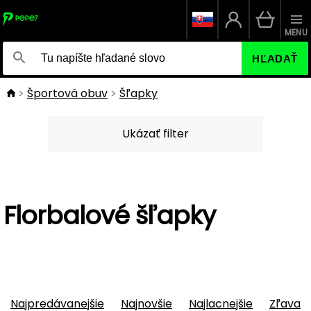
MENU
HĽADAŤ
Športová obuv
Šľapky
Ukázať filter
Florbalové šľapky
Najpredávanejšie
Najnovšie
Najlacnejšie
Zľava