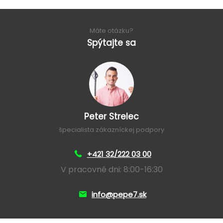
Máte otázku?
Spýtajte sa
Peter Strelec
špecialista zákazníckej podpory
+421 32/222 03 00
V pracovné dni: 8:00-16:30
info@pepe7.sk