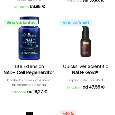
od 22,83 €
Skladom
68,98 €
Skladom
Viac variantov
Viac veľkostí
Life Extension
Quicksilver Scientific
NAD+ Cell Regenerator
NAD+ Gold®
Doplnok stravy s obsahom
Doplnok stravy s NMN
nikotinamid ribozidu
od 47,55 €
Skladom
od 18,27 €
Skladom
-40 %