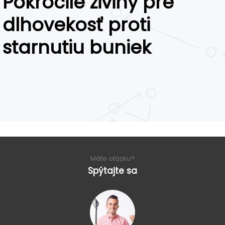
Pokročilé živiny pre
dlhovekosť proti
starnutiu buniek
Máte otázku?
Spýtajte sa