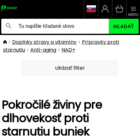
MENU
HĽADAŤ
Doplnky stravy a vitamíny
Prípravky proti
starnutiu
Anti-aging
NAD+
Ukázať filter
Pokročilé živiny pre
dlhovekosť proti
starnutiu buniek