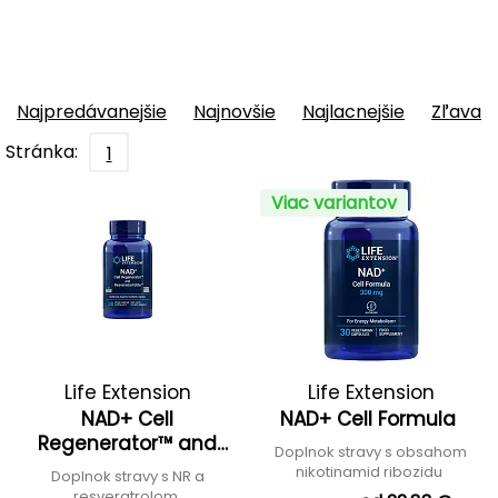
Najpredávanejšie
Najnovšie
Najlacnejšie
Zľava
Stránka:
1
Viac variantov
Life Extension
Life Extension
NAD+ Cell
NAD+ Cell Formula
Regenerator™ and
Doplnok stravy s obsahom
Resveratrol Elite™
nikotinamid ribozidu
Doplnok stravy s NR a
resveratrolom