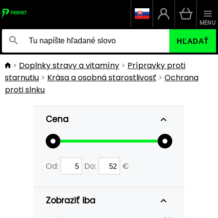
MENU
HĽADAŤ
Doplnky stravy a vitamíny
Prípravky proti
starnutiu
Krása a osobná starostlivosť
Ochrana
proti slnku
Cena
Od:
Do:
€
Zobraziť iba