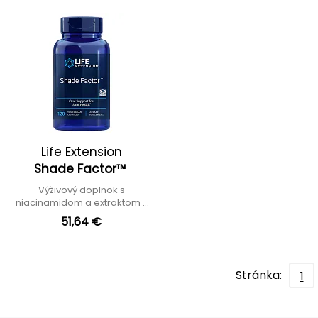
Life Extension
Shade Factor™
Výživový doplnok s
niacinamidom a extraktom z
paprade
51,64 €
Stránka:
1