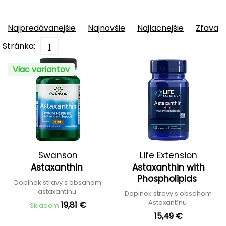
Najpredávanejšie
Najnovšie
Najlacnejšie
Zľava
Stránka:
1
Viac variantov
Swanson
Life Extension
Astaxanthin
Astaxanthin with
Phospholipids
Doplnok stravy s obsahom
astaxantínu
Doplnok stravy s obsahom
Astaxantínu
19,81 €
Skladom
15,49 €