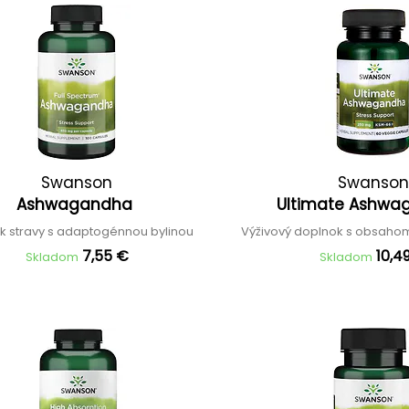
Swanson
Swanson
Ashwagandha
Ultimate Ashw
k stravy s adaptogénnou bylinou
Výživový doplnok s obsah
7,55 €
10,4
Skladom
Skladom