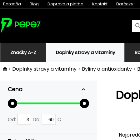
Poradňa
Blog
Doprava a platba
Kontakt
Darčeky
Značky A-Z
Doplnky stravy a vitamíny
Bo
Doplnky stravy a vitamíny
Byliny a antioxidanty
B
Cena
Dopl
Od:
Do:
€
Najpredá