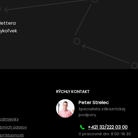
lettera
ykoľvek
RÝCHLY KONTAKT
Peter Strelec
špecialista zákazníckej
podpory
odmienky
+421 32/222 03 00
bných údajov
V pracovné dni: 8:00-16:30
prístupnosti