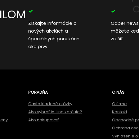
AILOM
Získajte informácie o
Odber news
nových akciách a
môžete ked
špeciálnych ponukách
zrušiť
ako prvý
PORADŇA
O NÁS
Často kladené otázky
O firme
Ako vybrať in-line korčule?
Kontakt
meny
Ako nakupovať
Obchodné p
Ochrana oso
Vyhlásenie o 