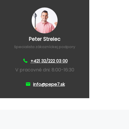
Peter Strelec
špecialista zákazníckej podpory
+421 32/222 03 00
V pracovné dni: 8:00-16:30
info@pepe7.sk