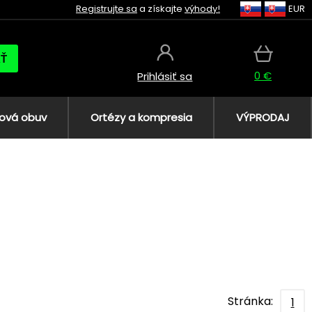
Registrujte sa
a získajte
výhody!
EUR
AŤ
0 €
Prihlásiť sa
ová obuv
Ortézy a kompresia
VÝPRODAJ
Stránka:
1