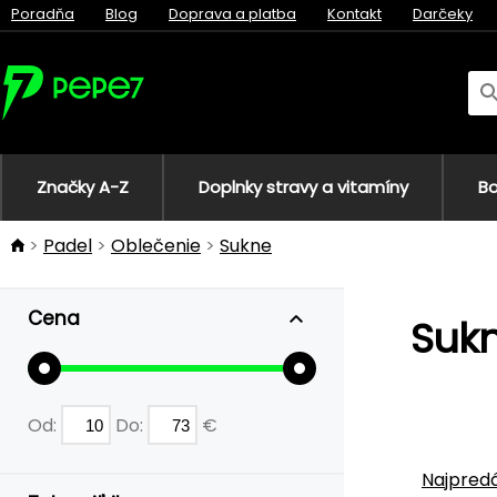
Poradňa
Blog
Doprava a platba
Kontakt
Darčeky
Značky A-Z
Doplnky stravy a vitamíny
Bo
Padel
Oblečenie
Sukne
Cena
Sukn
Od:
Do:
€
Najpredá