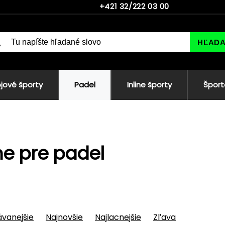
+421 32/222 03 00
HĽAD
jové športy
Padel
Inline športy
Šport
e pre padel
vanejšie
Najnovšie
Najlacnejšie
Zľava