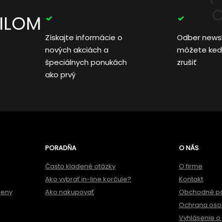
AILOM
Získajte informácie o
Odber news
nových akciách a
môžete ked
špeciálnych ponukách
zrušiť
ako prvý
PORADŇA
O NÁS
Často kladené otázky
O firme
Ako vybrať in-line korčule?
Kontakt
meny
Ako nakupovať
Obchodné p
Ochrana oso
Vyhlásenie o 