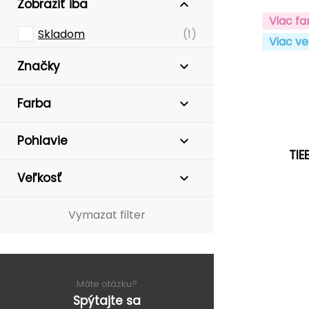
Zobraziť iba
Viac fa
Skladom
(1)
Viac ve
Značky
Farba
Pohlavie
TIE
Veľkosť
Vymazat filter
Máte otázku?
Spýtajte sa