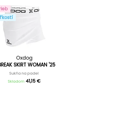
rieb
ľkostí
Oxdog
BREAK SKIRT WOMAN '25
Sukňa na padel
41,15 €
Skladom