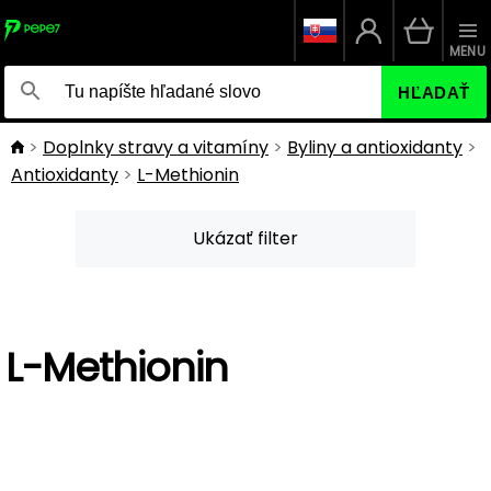
MENU
HĽADAŤ
Doplnky stravy a vitamíny
Byliny a antioxidanty
Antioxidanty
L-Methionin
Ukázať filter
L-Methionin