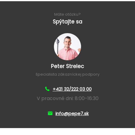
Máte otázku?
Spýtajte sa
Peter Strelec
špecialista zákazníckej podpory
+421 32/222 03 00
V pracovné dni: 8:00-16:30
info@pepe7.sk