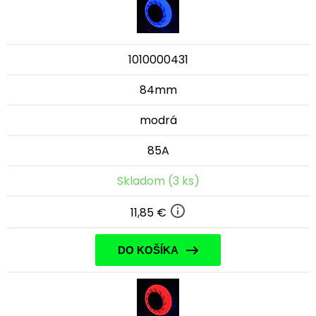
1010000431
84mm
modrá
85A
Skladom (3 ks)
11,85 €
DO KOŠÍKA