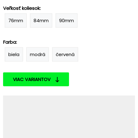
Veľkosť koliesok:
76mm
84mm
90mm
Farba:
biela
modrá
červená
VIAC VARIANTOV