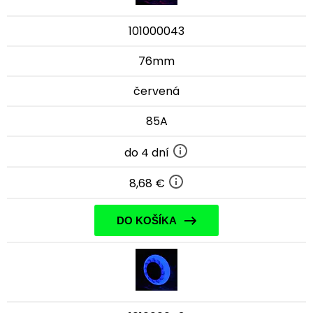
101000043
76mm
červená
85A
do 4 dní
8,68 €
DO KOŠÍKA