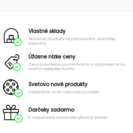
Vlastné sklady
Skladové produkty sú pripravené k okamžitej
expedícii
Úžasne nízke ceny
Ceny pravidelne porovnávame a nastavujeme čo
možno najlepšie na trhu
Svetovo nové produkty
Uvádzame na trh najnovšie produkty
Darčeky zadarmo
K objednávke dostanete užitočný darček