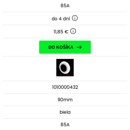
85A
do 4 dní
11,85 €
DO KOŠÍKA
1010000432
90mm
biela
85A