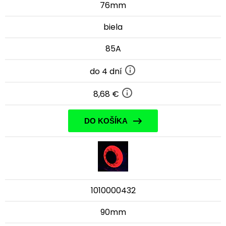
76mm
biela
85A
do 4 dní
8,68 €
DO KOŠÍKA
1010000432
90mm