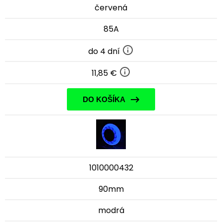
červená
85A
do 4 dní
11,85 €
DO KOŠÍKA
1010000432
90mm
modrá