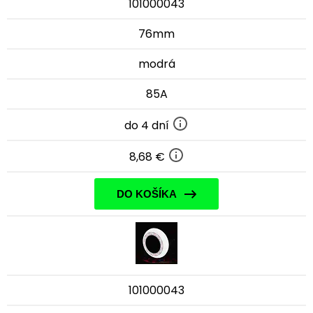
101000043
76mm
modrá
85A
do 4 dní
8,68 €
DO KOŠÍKA
101000043