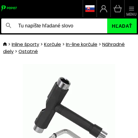
MENU
HĽADAŤ
Inline športy
Korčule
In-line korčule
Náhradné
diely
Ostatné