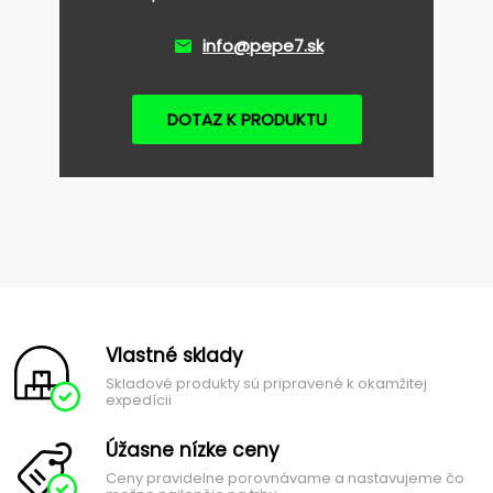
info@pepe7.sk
DOTAZ K PRODUKTU
Vlastné sklady
Skladové produkty sú pripravené k okamžitej
expedícii
Úžasne nízke ceny
Ceny pravidelne porovnávame a nastavujeme čo