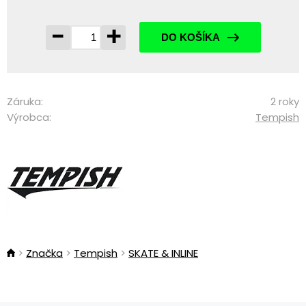
-
+
DO KOŠÍKA
Záruka:
2 roky
Výrobca:
Tempish
Značka
Tempish
SKATE & INLINE