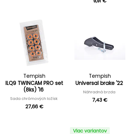
9,91 €
Tempish
Tempish
ILQ9 TWINCAM PRO set
Universal brake '22
(8ks) '16
Náhradná brzda
Sada chrómových ložísk
7,43 €
27,66 €
Viac variantov