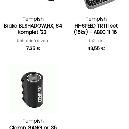
Tempish
Tempish
Brake BL.SHADOW,HX, 84
HI-SPEED TRT11 set
komplet '22
(16ks) - ABEC 11 '16
Náhradná brzda
Ložiská
7,35 €
43,55 €
Tempish
Clamp GANG pr. 35