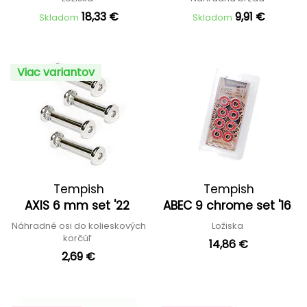
18,33 €
9,91 €
Skladom
Skladom
Viac variantov
Tempish
Tempish
AXIS 6 mm set '22
ABEC 9 chrome set '16
Náhradné osi do kolieskových
Ložiska
korčúľ
14,86 €
2,69 €