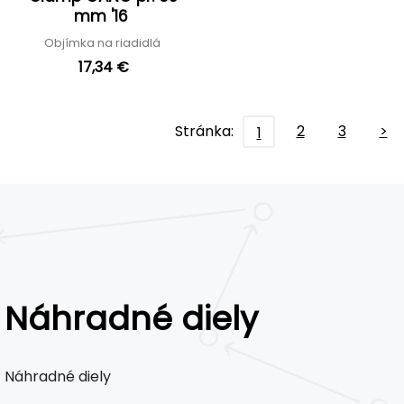
mm '16
Objímka na riadidlá
17,34 €
Stránka:
2
3
>
1
Náhradné diely
Náhradné diely