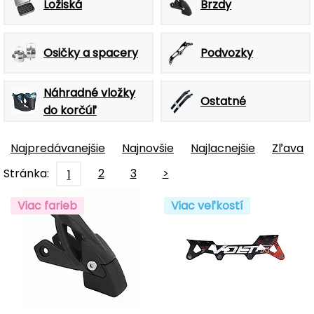
Ložiská
Brzdy
Osičky a spacery
Podvozky
Náhradné vložky
Ostatné
do korčúľ
Najpredávanejšie
Najnovšie
Najlacnejšie
Zľava
Stránka:
2
3
>
1
Viac farieb
Viac veľkostí