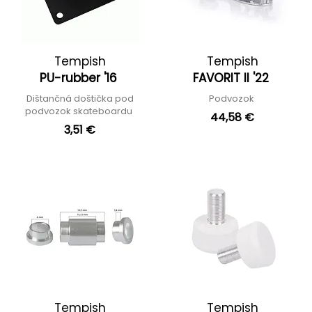
Tempish
Tempish
PU-rubber '16
FAVORIT II '22
Dištančná doštička pod
Podvozok
podvozok skateboardu
44,58 €
3,51 €
Tempish
Tempish