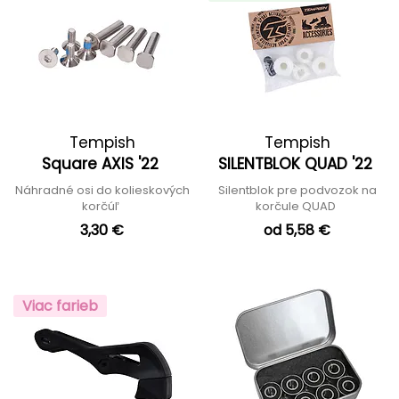
Tempish
Tempish
Square AXIS '22
SILENTBLOK QUAD '22
Náhradné osi do kolieskových
Silentblok pre podvozok na
korčúľ
korčule QUAD
3,30 €
od 5,58 €
Viac farieb