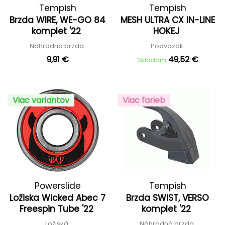
Tempish
Tempish
Brzda WIRE, WE-GO 84
MESH ULTRA CX IN-LINE
komplet '22
HOKEJ
Náhradná brzda
Podvozok
9,91 €
49,52 €
Skladom
Viac variantov
Viac farieb
Powerslide
Tempish
Ložiska Wicked Abec 7
Brzda SWIST, VERSO
Freespin Tube '22
komplet '22
Ložiská
Náhradná brzda