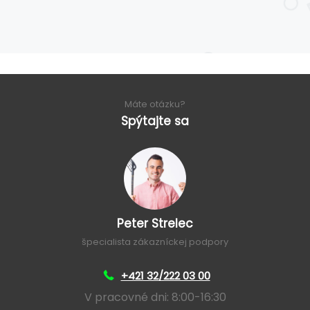
Máte otázku?
Spýtajte sa
Peter Strelec
špecialista zákazníckej podpory
+421 32/222 03 00
V pracovné dni: 8:00-16:30