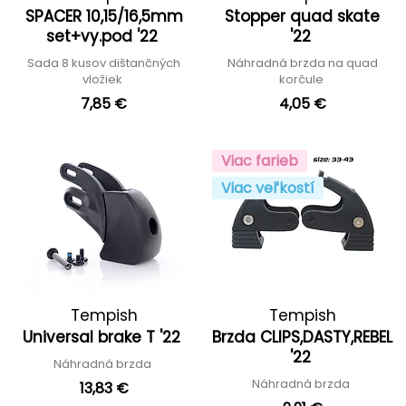
SPACER 10,15/16,5mm
Stopper quad skate
set+vy.pod '22
'22
Sada 8 kusov dištančných
Náhradná brzda na quad
vložiek
korčule
7,85 €
4,05 €
Viac farieb
Viac veľkostí
Tempish
Tempish
Universal brake T '22
Brzda CLIPS,DASTY,REBEL
'22
Náhradná brzda
Náhradná brzda
13,83 €