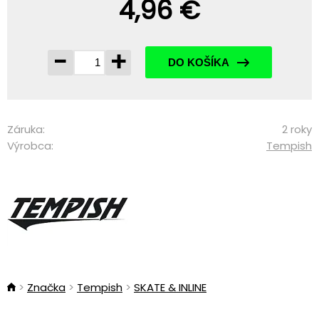
4,96 €
-
+
DO KOŠÍKA
Záruka:
2 roky
Výrobca:
Tempish
Značka
Tempish
SKATE & INLINE