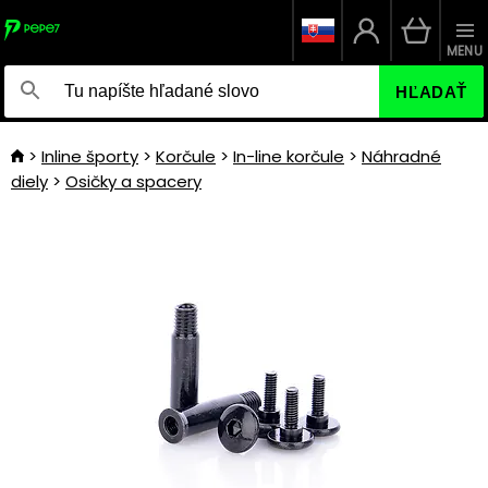
MENU
HĽADAŤ
Inline športy
Korčule
In-line korčule
Náhradné
diely
Osičky a spacery