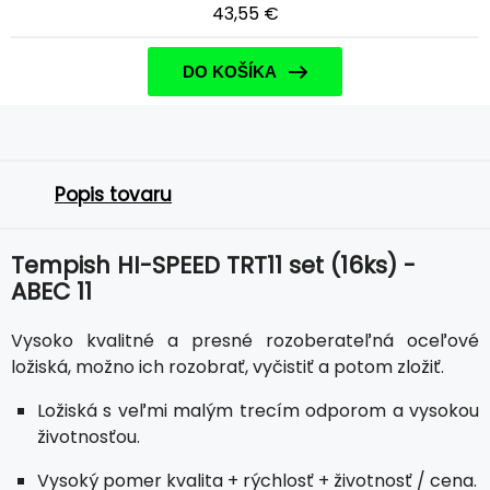
43,55 €
DO KOŠÍKA
Popis tovaru
Tempish HI-SPEED TRT11 set (16ks) -
ABEC 11
Vysoko kvalitné a presné rozoberateľná oceľové
ložiská, možno ich rozobrať, vyčistiť a potom zložiť.
Ložiská s veľmi malým trecím odporom a vysokou
životnosťou.
Vysoký pomer kvalita + rýchlosť + životnosť / cena.