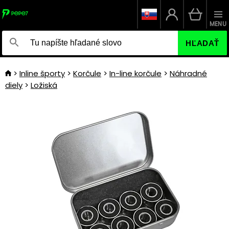
MENU
HĽADAŤ
Inline športy
Korčule
In-line korčule
Náhradné
diely
Ložiská