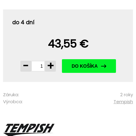
do 4 dní
43,55 €
-
+
DO KOŠÍKA
Záruka:
2 roky
Výrobca:
Tempish