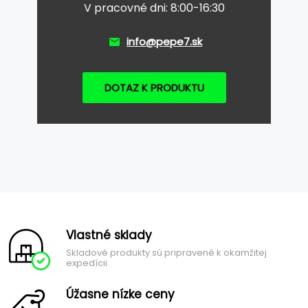
V pracovné dni: 8:00-16:30
info@pepe7.sk
DOTAZ K PRODUKTU
Vlastné sklady
Skladové produkty sú pripravené k okamžitej
expedícii
Úžasne nízke ceny