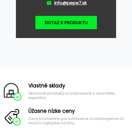
info@pepe7.sk
DOTAZ K PRODUKTU
Vlastné sklady
Skladové produkty sú pripravené k okamžitej
expedícii
Úžasne nízke ceny
Ceny pravidelne porovnávame a nastavujeme čo
možno najlepšie na trhu