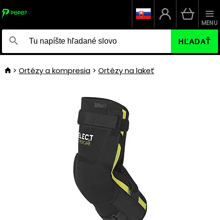
MENU
HĽADAŤ
Ortézy a kompresia
Ortézy na lakeť