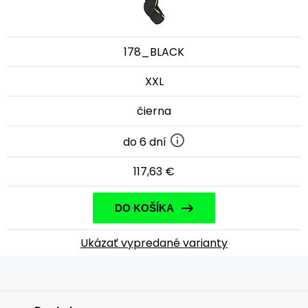
178_BLACK
XXL
čierna
do 6 dní
117,63 €
DO KOŠÍKA
Ukázať vypredané varianty