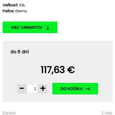
Veľkosť:
XXL
Farba:
čierna
VIAC VARIANTOV
do 6 dní
117,63 €
-
+
DO KOŠÍKA
Záruka:
2 roky