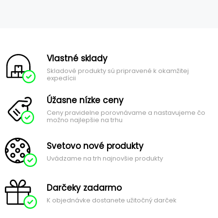
Vlastné sklady
Skladové produkty sú pripravené k okamžitej
expedícii
Úžasne nízke ceny
Ceny pravidelne porovnávame a nastavujeme čo
možno najlepšie na trhu
Svetovo nové produkty
Uvádzame na trh najnovšie produkty
Darčeky zadarmo
K objednávke dostanete užitočný darček