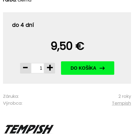
do 4 dní
9,50 €
-
+
DO KOŠÍKA
Záruka:
2 roky
Výrobca:
Tempish