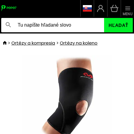
MENU
HĽADAŤ
Ortézy a kompresia
Ortézy na koleno