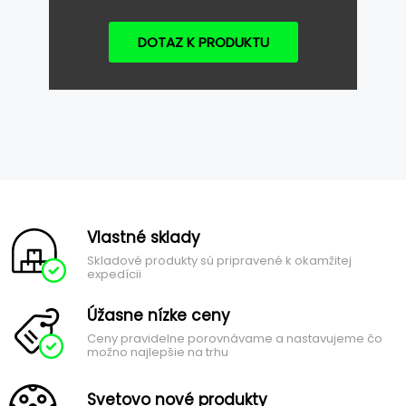
DOTAZ K PRODUKTU
Vlastné sklady
Skladové produkty sú pripravené k okamžitej
expedícii
Úžasne nízke ceny
Ceny pravidelne porovnávame a nastavujeme čo
možno najlepšie na trhu
Svetovo nové produkty