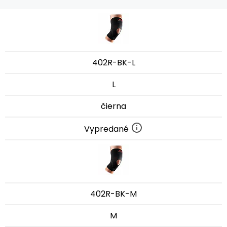
402R-BK-L
L
čierna
Vypredané
402R-BK-M
M