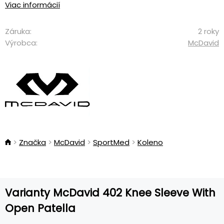
Viac informácií
Záruka:
2 roky
Výrobca:
McDavid
Značka
McDavid
SportMed
Koleno
Varianty McDavid 402 Knee Sleeve With
Open Patella