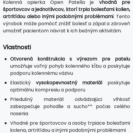
Kolenná opierka Open Patella je
vhodná pre
športovcov a jednotlivcov, ktorí trpia bolesťami kolien,
artritídou alebo inými podobnými problémami
. Tento
výrobok môže pomôcť znížiť bolesť a zápal a zároveň
umožniť pacientom návrat k ich bežným aktivitám.
Vlastnosti
Otvorená konštrukcia s výrezom pre patelu
umožňuje voľný pohyb kolenného kĺbu a poskytuje
podporu kolennému väzivu
Elastický
vysokopevnostný materiál
poskytuje
optimálnu kompresiu a podporu
Priedušný materiál odvádzajúci vlhkosť
zabezpečuje pohodlie a sucho** počas celého
nosenia
Vhodné pre športovcov a osoby trpiace bolesťami
kolena, artritídou a inými podobnými problémami