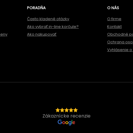
PORADŇA
O NÁS
Často kladené otázky
O firme
Ako vybrať in-line korčule?
Kontakt
meny
Ako nakupovať
Obchodné p
Ochrana oso
Vyhlásenie o 
Zákaznícke recenzie