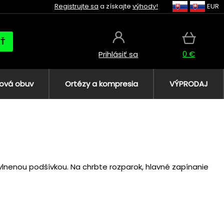
Registrujte sa
a získajte
výhody!
EUR
AŤ
0 €
Prihlásiť sa
ová obuv
Ortézy a kompresia
VÝPRODAJ
nenou podšívkou. Na chrbte rozparok, hlavné zapínanie