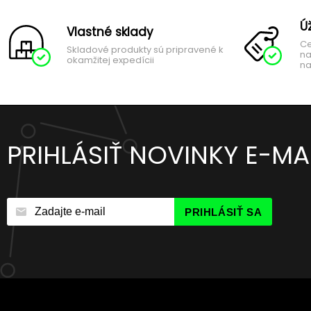
Ú
Vlastné sklady
Ce
Skladové produkty sú pripravené k
na
okamžitej expedícii
na
PRIHLÁSIŤ NOVINKY E-M
PRIHLÁSIŤ SA