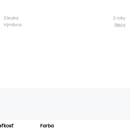
Záruka:
2 roky
Výrobca:
Necy
eľkosť
Farba