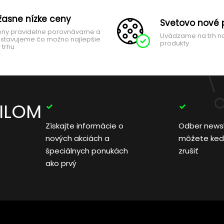
žasne nízke ceny
Svetovo nové 
ny pravidelne porovnávame a
Uvádzame na trh n
stavujeme čo možno najlepšie
produkty
 trhu
AILOM
Získajte informácie o
Odber news
nových akciách a
môžete ked
špeciálnych ponukách
zrušiť
ako prvý