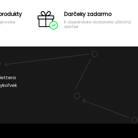
produkty
Darčeky zadarmo
ajnovšie
K objednávke dostanete užitočný
darček
lettera
ykoľvek