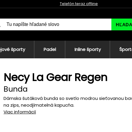
Telefón teraz offline
HĽAD
jové športy
Padel
Inline športy
Šport
Necy La Gear Regen
Bunda
Dámska šutáková bunda so svetlo modrou sieťovanou bavl
na zips, neodjímatelná kapucňa.
Viac informácií