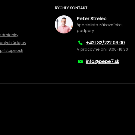
RÝCHLY KONTAKT
Peter Strelec
špecialista zákazníckej
podpory
odmienky
+421 32/222 03 00
bných údajov
V pracovné dni: 8:00-16:30
prístupnosti
info@pepe7.sk