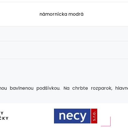
námornícka modrá
ou bavlnenou podšívkou. Na chrbte rozparok, hlavn