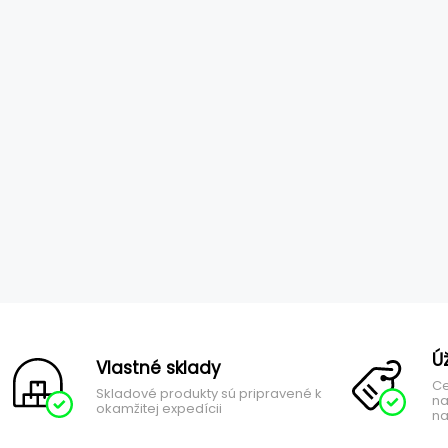
Ú
Vlastné sklady
Ce
Skladové produkty sú pripravené k
na
okamžitej expedícii
na