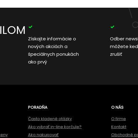
AILOM
Získajte informácie o
Odber news
nových akciách a
môžete ked
špeciálnych ponukách
zrušiť
ako prvý
PORADŇA
O NÁS
Často kladené otázky
O firme
Ako vybrať in-line korčule?
Kontakt
meny
Ako nakupovať
Obchodné p