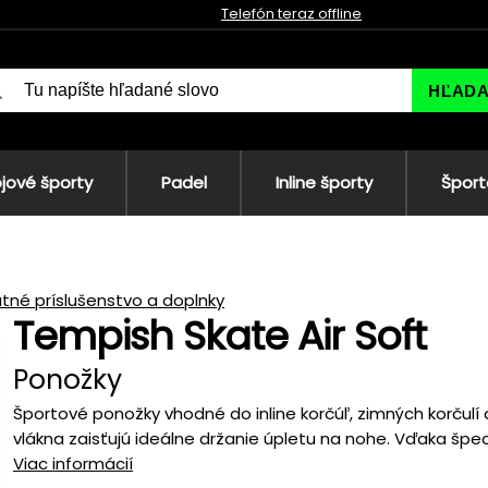
Telefón teraz offline
HĽAD
jové športy
Padel
Inline športy
Šport
tné príslušenstvo a doplnky
Tempish Skate Air Soft
Ponožky
Športové ponožky vhodné do inline korčúľ, zimných korčulí 
vlákna zaisťujú ideálne držanie úpletu na nohe. Vďaka špec
Viac informácií