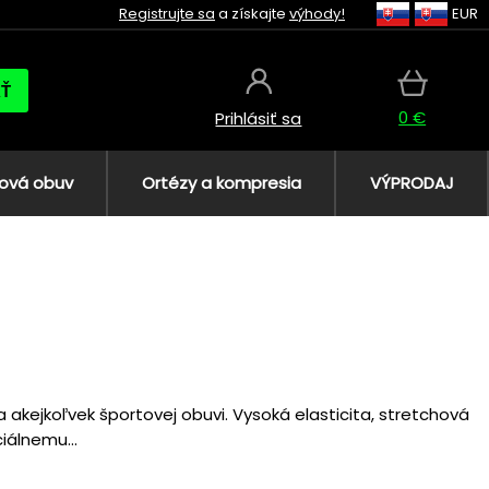
Registrujte sa
a získajte
výhody!
EUR
AŤ
0 €
Prihlásiť sa
ová obuv
Ortézy a kompresia
VÝPRODAJ
a akejkoľvek športovej obuvi. Vysoká elasticita, stretchová
iálnemu...