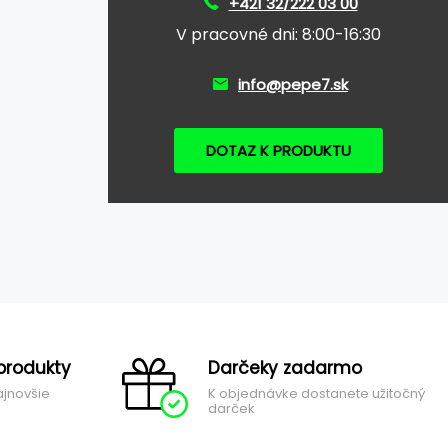
+421 32/222 03 00
V pracovné dni: 8:00-16:30
info@pepe7.sk
DOTAZ K PRODUKTU
produkty
Darčeky zadarmo
ajnovšie
K objednávke dostanete užitočný
darček