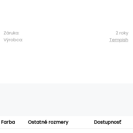
Záruka:
2 roky
Výrobca:
Tempish
Farba
Ostatné rozmery
Dostupnosť