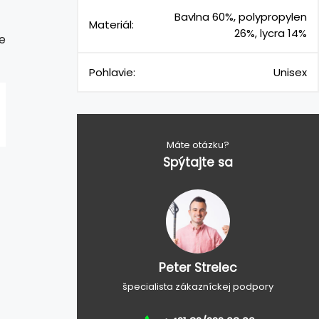
Bavlna 60%, polypropylen
Materiál:
26%, lycra 14%
e
Pohlavie:
Unisex
Máte otázku?
Spýtajte sa
Peter Strelec
špecialista zákazníckej podpory