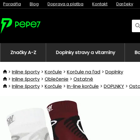
Poradňa
Blog
Doprava a platba
Kontakt
Darčeky
Značky A-Z
Doplnky stravy a vitamíny
Bo
Inline športy
Korčule
Korčule na ľad
Doplnky
Inline športy
Oblečenie
Ostatné
Inline športy
Korčule
In-line korčule
DOPLNKY
Osta