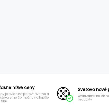
žasne nízke ceny
Svetovo nové 
ny pravidelne porovnávame a
Uvádzame na trh n
stavujeme čo možno najlepšie
produkty
 trhu