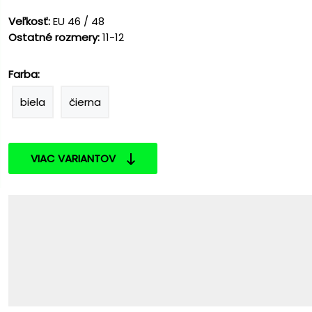
Veľkosť:
EU 46 / 48
Ostatné rozmery:
11-12
Farba:
biela
čierna
VIAC VARIANTOV