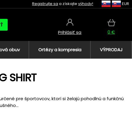
Registrujte sa
a získajte
výhody!
EUR
AŤ
0 €
Prihlásiť sa
ová obuv
Ortézy a kompresia
VÝPRODAJ
G SHIRT
o určené pre športovcov, ktorí si želajú pohodlnú a funkčnú
ušného...