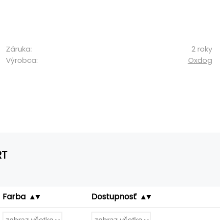
Záruka:
2 roky
Výrobca:
Oxdog
RT
Farba
Dostupnosť