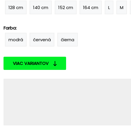
128 cm
140 cm
152 cm
164 cm
L
M
Farba:
modrá
červená
čierna
VIAC VARIANTOV