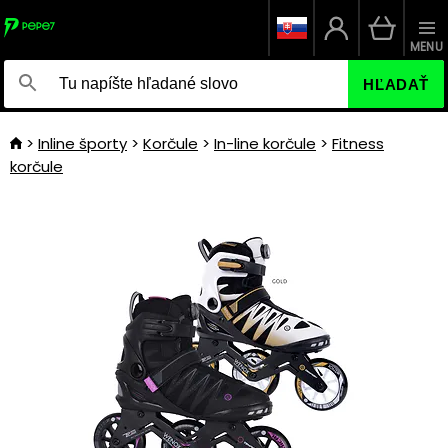
MENU
HĽADAŤ
Inline športy
Korčule
In-line korčule
Fitness
korčule