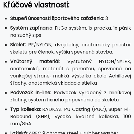
Kľúčové vlastnosti:
Stupeň únosnosti športového zaťaženia:
3
Systém zapínania:
FitGo systém, 1x pracka, 1x pásik
na suchý zips
Skelet:
PE/NYLON, dvojdielny, anatomický priestor
skeletu pre členok, vyššia spevnená stavba.
Vnútorný materiál:
Vystužený NYLON/NYLEX,
anatomická, materiál s pamäťou, spevnená na
vonkajšej strane, mäkká výstelka okolo Achillovej
šľachy, anatomická vkladacia stielka
Podvozok in-line:
Podvozok vyrobený z hliníkovej
zliatiny, systém fixného pripevnenia do skeletu.
Typ kolieska:
RADICAL PU Casting (PUC), Super Hi-
Rebound (SHR), vysoko kvalitné kolieska, 100
mm/85A
Ložiská:
ABEC 9 chrome steel + rubber washer