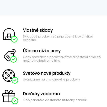
Vlastné sklady
Skladové produkty sú pripravené k okamžitej
expedícii
Úžasne nízke ceny
Ceny pravidelne porovnávame a nastavujeme čo
možno najlepšie na trhu
Svetovo nové produkty
Uvádzame na trh najnovšie produkty
Darčeky zadarmo
K objednávke dostanete užitočný darček