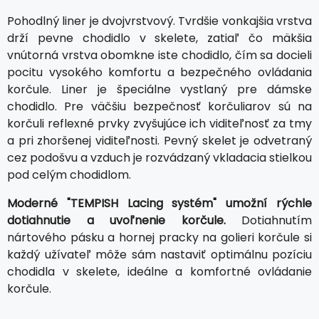
Pohodlný liner je dvojvrstvový. Tvrdšie vonkajšia vrstva
drží pevne chodidlo v skelete, zatiaľ čo mäkšia
vnútorná vrstva obomkne iste chodidlo, čím sa docieli
pocitu vysokého komfortu a bezpečného ovládania
korčule. Liner je špeciálne vystlaný pre dámske
chodidlo. Pre väčšiu bezpečnosť korčuliarov sú na
korčuli reflexné prvky zvyšujúce ich viditeľnosť za tmy
a pri zhoršenej viditeľnosti. Pevný skelet je odvetraný
cez podošvu a vzduch je rozvádzaný vkladacia stielkou
pod celým chodidlom.
Moderné "TEMPISH Lacing systém" umožní rýchle
dotiahnutie a uvoľnenie korčule.
Dotiahnutím
nártového pásku a hornej pracky na golieri korčule si
každý užívateľ môže sám nastaviť optimálnu pozíciu
chodidla v skelete, ideálne a komfortné ovládanie
korčule.