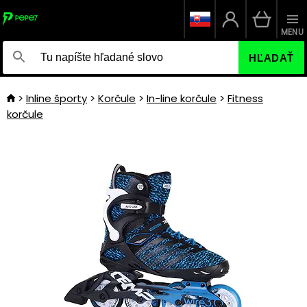
MENU
HĽADAŤ
Inline športy
Korčule
In-line korčule
Fitness
korčule