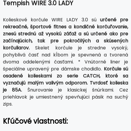
Tempish WIRE 3.0 LADY
Kolieskové korčule WIRE LADY 3.0 sú
určené pre
rekreačné, športové fitnes a kondičné korčuľovanie,
znesú strednú až vysokú záťaž a sú určené ako pre
začínajúcich, tak pre pokročilých a skúsených
korčuliarov.
Skelet korčule je stredne vysoký,
pohyblivá časť nad kĺbom je spevnená a tvorená
dvoma oddelenými časťami. * Vnútorné liner je
špeciálne upravený pre dámske chodidlo.
Korčule sú
osadené kolieskami zo serie CATCH, ktoré sa
vyznačujú malým valivým odporom. Tvrdosť kolieska
je 85A.
Šnurovanie je klasickej šnúrkami. Cez
priehlavok je umiestnený spevňujúci pásik na suchý
zips.
Kľúčové vlastnosti: