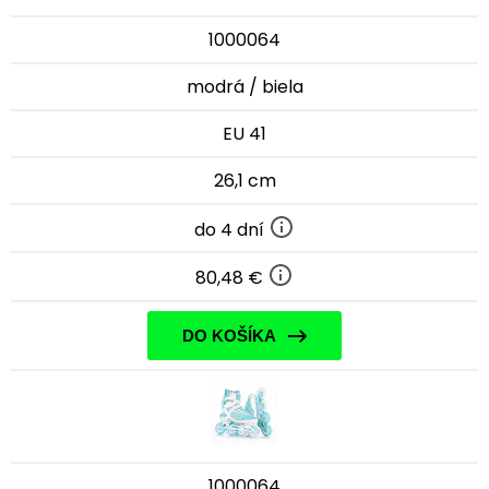
1000064
modrá / biela
EU 41
26,1 cm
do 4 dní
80,48 €
DO KOŠÍKA
1000064