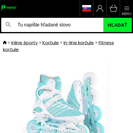
MENU
HĽADAŤ
Inline športy
Korčule
In-line korčule
Fitness
korčule