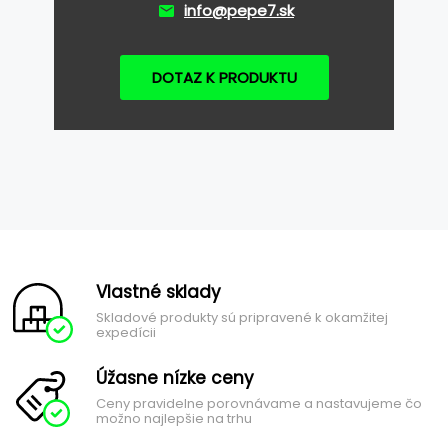
info@pepe7.sk
DOTAZ K PRODUKTU
Vlastné sklady
Skladové produkty sú pripravené k okamžitej
expedícii
Úžasne nízke ceny
Ceny pravidelne porovnávame a nastavujeme čo
možno najlepšie na trhu