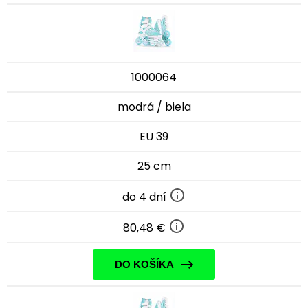
1000064
modrá / biela
EU 39
25 cm
do 4 dní
80,48 €
DO KOŠÍKA