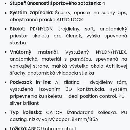
Stupeň únosnosti športového zaťaženia:
4
Systém zapínania:
Šnúrky, opasok na suchý zips,
obojstranná pracka AUTO LOCK
Skelet:
PE/NYLON, trojdielny, soft, anatomický
priestor skeletu pre členok, vyššia spevnená
stavba.
Vnútorný materiál:
Vystužený NYLON/NYLEX,
anatomická, materiál s pamäťou, spevnená na
vonkajšej strane, mäkká výstelka okolo Achillovej
šľachy, anatomická vkladacia stielka
Podvozok in-line:
Al zliatina - dvojdielny rám,
vystužená lisovaním 3D konštrukcia, systém
pripevnenia ku skeletu - ideal position control, PÚ-
silver briliant
Typ kolieska:
CATCH štandardné kolieska, PU
casting, nízky valivý odpor, 84mm/85A
Ložiská:
ABEC 9 chrome steel