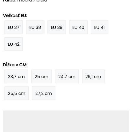
Veľkosť EU:
EU 37
EU 38
EU 39
EU 40
EU 41
EU 42
Dĺžka v CM:
23,7 cm
25 cm
24,7 cm
26,1 cm
25,5 cm
27,2 cm