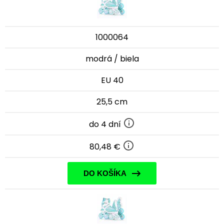
1000064
modrá / biela
EU 40
25,5 cm
do 4 dní
80,48 €
DO KOŠÍKA