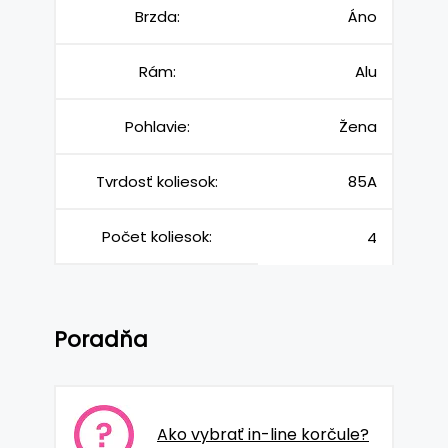
Brzda:
Áno
Rám:
Alu
Pohlavie:
Žena
Tvrdosť koliesok:
85A
Počet koliesok:
4
Poradňa
Ako vybrať in-line korčule?