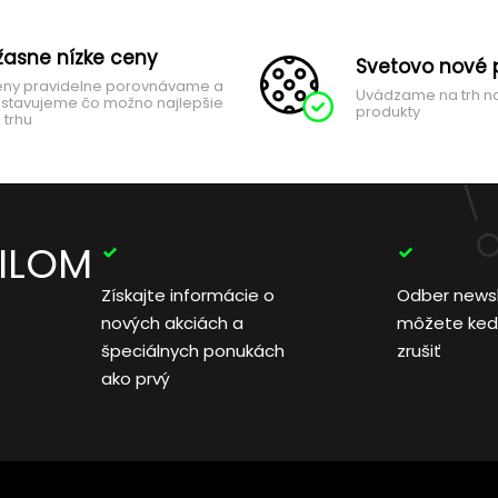
žasne nízke ceny
Svetovo nové 
ny pravidelne porovnávame a
Uvádzame na trh n
stavujeme čo možno najlepšie
produkty
 trhu
AILOM
Získajte informácie o
Odber news
nových akciách a
môžete ked
špeciálnych ponukách
zrušiť
ako prvý