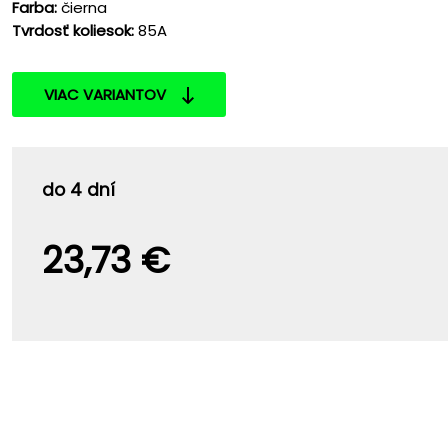
Farba:
čierna
Tvrdosť koliesok:
85A
VIAC VARIANTOV
do 4 dní
23,73 €