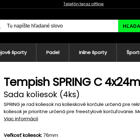
Telefón teraz offline
HĽAD
jové športy
Padel
Inline športy
Šport
Tempish SPRING C 4x24m
Sada koliesok (4ks)
SPRING je rad koliesok na kolieskové korčule určená pre r
koliesok je prioritne určená pre freestylové korčuľovanie. Mat
Viac informácií
Veľkosť koliesok:
76mm