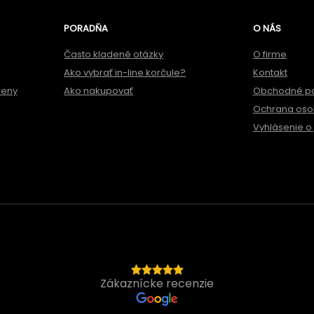
PORADŇA
O NÁS
Často kladené otázky
O firme
Ako vybrať in-line korčule?
Kontakt
meny
Ako nakupovať
Obchodné p
Ochrana oso
Vyhlásenie o 
Zákaznícke recenzie