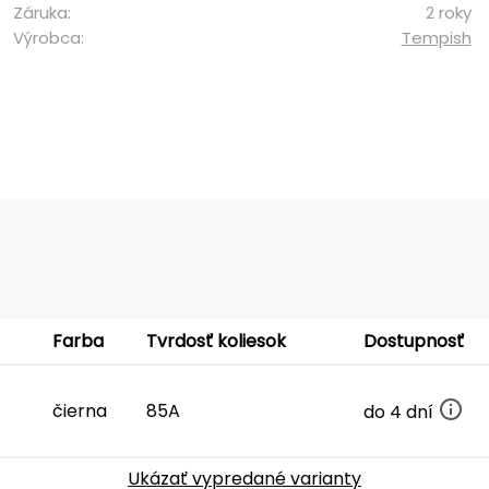
Záruka:
2 roky
Výrobca:
Tempish
Farba
Tvrdosť koliesok
Dostupnosť
čierna
85A
do 4 dní
Ukázať vypredané varianty