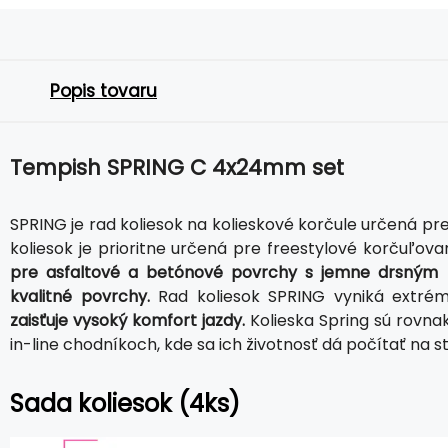
Popis tovaru
Tempish SPRING C 4x24mm set
SPRING je rad koliesok na kolieskové korčule určená p
koliesok je prioritne určená pre freestylové korčuľova
pre asfaltové a betónové povrchy s jemne drsným
kvalitné povrchy.
Rad koliesok SPRING vyniká extré
zaisťuje vysoký komfort jazdy.
Kolieska Spring sú rovna
in-line chodníkoch, kde sa ich životnosť dá počítať na 
Sada koliesok (4ks)