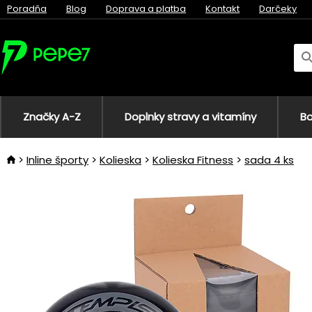
Poradňa
Blog
Doprava a platba
Kontakt
Darčeky
Značky A-Z
Doplnky stravy a vitamíny
Bo
Inline športy
Kolieska
Kolieska Fitness
sada 4 ks