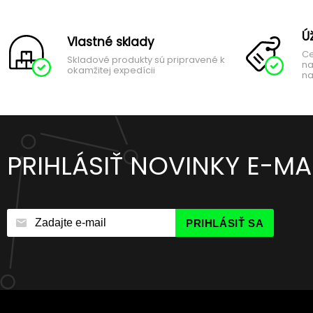
Ú
Vlastné sklady
Ce
Skladové produkty sú pripravené k
na
okamžitej expedícii
na
PRIHLÁSIŤ NOVINKY E-M
PRIHLÁSIŤ SA