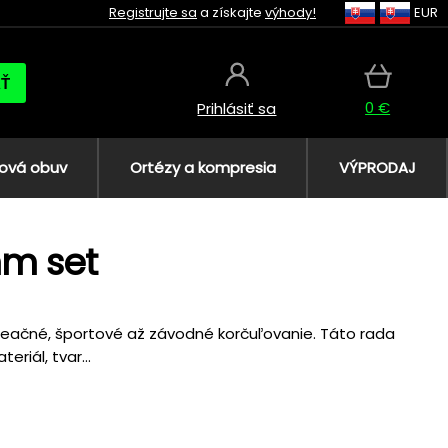
Registrujte sa
a získajte
výhody!
EUR
AŤ
0 €
Prihlásiť sa
ová obuv
Ortézy a kompresia
VÝPRODAJ
m set
ekreačné, športové až závodné korčuľovanie. Táto rada
eriál, tvar...