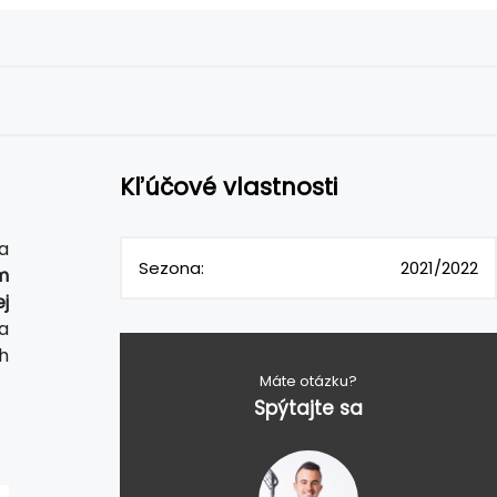
Kľúčové vlastnosti
a
Sezona:
2021/2022
m
j
a
h
Máte otázku?
Spýtajte sa