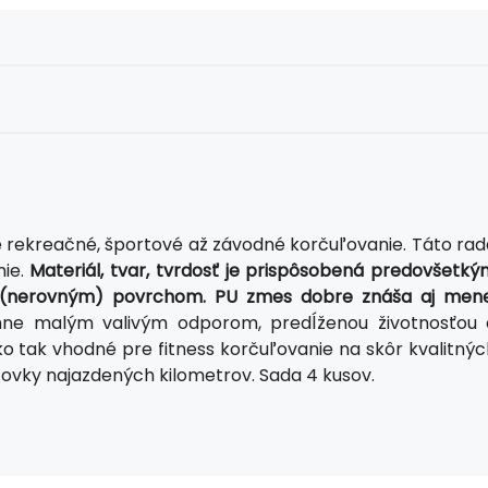
re rekreačné, športové až závodné korčuľovanie. Táto rad
nie.
Materiál, tvar, tvrdosť je prispôsobená predovšetký
 (nerovným) povrchom. PU zmes dobre znáša aj mene
mne malým valivým odporom, predĺženou životnosťou 
ko tak vhodné pre fitness korčuľovanie na skôr kvalitnýc
stovky najazdených kilometrov. Sada 4 kusov.