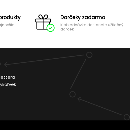
produkty
Darčeky zadarmo
ajnovšie
K objednávke dostanete užitočný
darček
lettera
ykoľvek