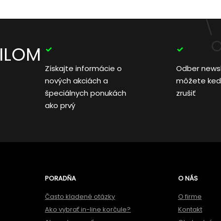
AILOM
Získajte informácie o
Odber news
nových akciách a
môžete ked
špeciálnych ponukách
zrušiť
ako prvý
PORADŇA
O NÁS
Často kladené otázky
O firme
Ako vybrať in-line korčule?
Kontakt