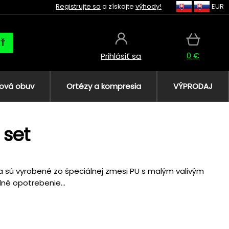
Registrujte sa
a získajte
výhody!
EUR
AŤ
0 €
Prihlásiť sa
ová obuv
Ortézy a kompresia
VÝPRODAJ
set
ska sú vyrobené zo špeciálnej zmesi PU s malým valivým
né opotrebenie...