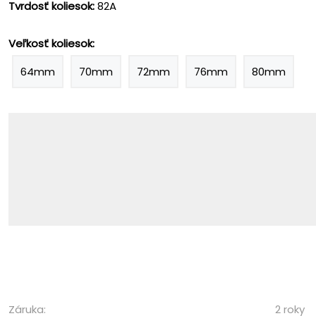
Tvrdosť koliesok:
82A
Veľkosť koliesok:
64mm
70mm
72mm
76mm
80mm
Záruka:
2 roky