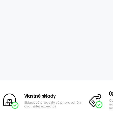
Ú
Vlastné sklady
Ce
Skladové produkty sú pripravené k
na
okamžitej expedícii
na