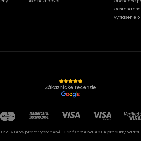
meny
Ako nakupovať
Obchodné p
Ochrana oso
Vyhlásenie o 
Zákaznícke recenzie
s.r.o. Všetky práva vyhradené
Prinášame najlepšie produkty na trhu 