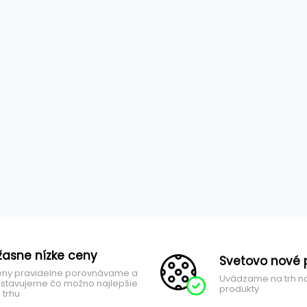
žasne nízke ceny
Svetovo nové 
ny pravidelne porovnávame a
Uvádzame na trh n
stavujeme čo možno najlepšie
produkty
 trhu