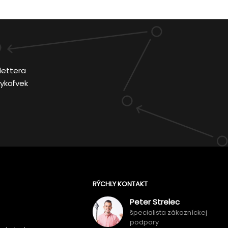
lettera
ykoľvek
RÝCHLY KONTAKT
Peter Strelec
špecialista zákazníckej
podpory