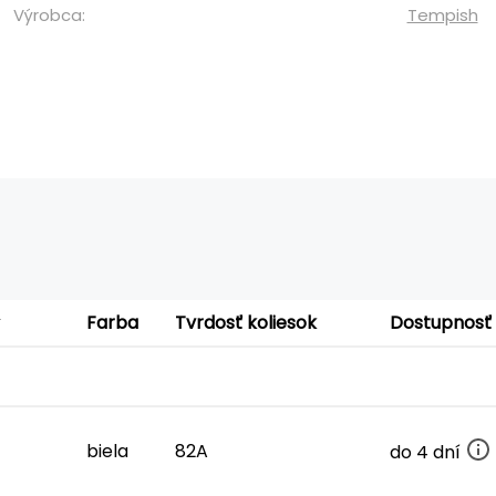
Výrobca:
Tempish
Farba
Tvrdosť koliesok
Dostupnosť
biela
82A
do 4 dní