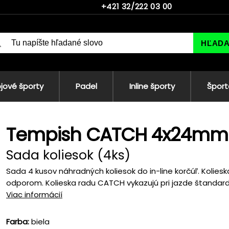
+421 32/222 03 00
HĽAD
jové športy
Padel
Inline športy
Šport
Tempish CATCH 4x24mm 
Sada koliesok (4ks)
Sada 4 kusov náhradných koliesok do in-line korčúľ. Kolie
odporom. Kolieska radu CATCH vykazujú pri jazde štandard
Viac informácií
Farba:
biela