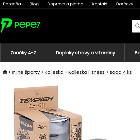
Poradňa
Blog
Doprava a platba
Kontakt
Darčeky
Značky A-Z
Doplnky stravy a vitamíny
Bo
Inline športy
Kolieska
Kolieska Fitness
sada 4 ks