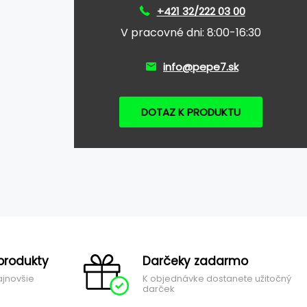
+421 32/222 03 00
V pracovné dni: 8:00-16:30
info@pepe7.sk
DOTAZ K PRODUKTU
produkty
Darčeky zadarmo
ajnovšie
K objednávke dostanete užitočný
darček