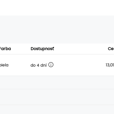
Farba
Dostupnosť
Ce
biela
13,0
do 4 dní