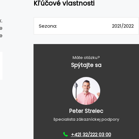
Kľúčové vlastnosti
k.
Sezona:
2021/2022
e
e
Máte otázku?
Spýtajte sa
Peter Strelec
špecialista zákazníckej podpory
+421 32/222 03 00