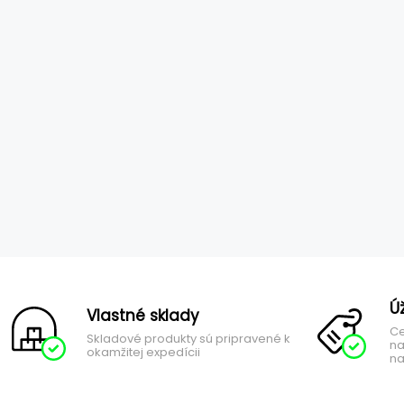
Ú
Vlastné sklady
Ce
Skladové produkty sú pripravené k
na
okamžitej expedícii
na