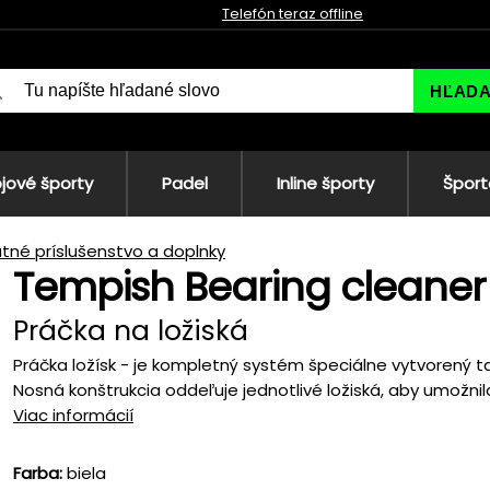
Telefón teraz offline
HĽAD
jové športy
Padel
Inline športy
Šport
tné príslušenstvo a doplnky
Tempish Bearing cleaner
Práčka na ložiská
Práčka ložísk - je kompletný systém špeciálne vytvorený tak
Nosná konštrukcia oddeľuje jednotlivé ložiská, aby umožnila 
Viac informácií
Farba:
biela