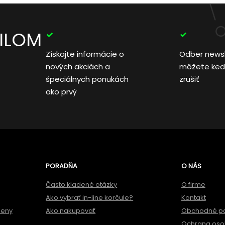
AILOM
Získajte informácie o
Odber news
nových akciách a
môžete ked
špeciálnych ponukách
zrušiť
ako prvý
PORADŇA
O NÁS
Často kladené otázky
O firme
Ako vybrať in-line korčule?
Kontakt
meny
Ako nakupovať
Obchodné p
Ochrana oso