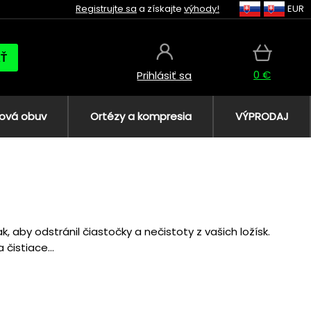
Registrujte sa
a získajte
výhody!
EUR
AŤ
0 €
Prihlásiť sa
ová obuv
Ortézy a kompresia
VÝPRODAJ
, aby odstránil čiastočky a nečistoty z vašich ložísk.
čistiace...