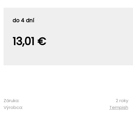
do 4 dní
13,01 €
Záruka:
2 roky
Výrobca:
Tempish