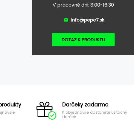
V pracovné dni: 8:00-16:30
info@pepe7.sk
DOTAZ K PRODUKTU
produkty
Darčeky zadarmo
ajnovšie
K objednávke dostanete užitočný
darček