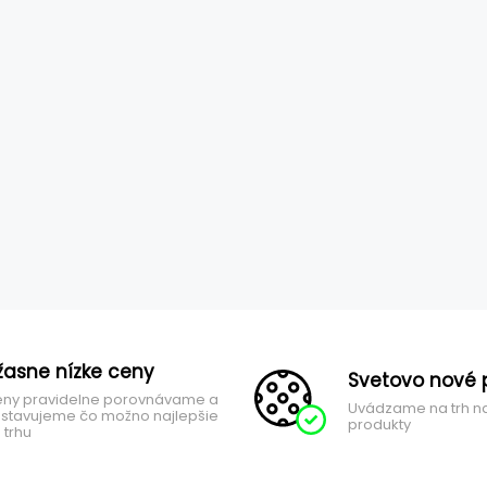
žasne nízke ceny
Svetovo nové 
ny pravidelne porovnávame a
Uvádzame na trh n
stavujeme čo možno najlepšie
produkty
 trhu