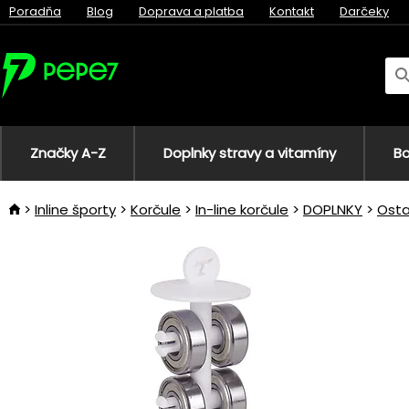
Poradňa
Blog
Doprava a platba
Kontakt
Darčeky
Značky A-Z
Doplnky stravy a vitamíny
Bo
Inline športy
Korčule
In-line korčule
DOPLNKY
Osta