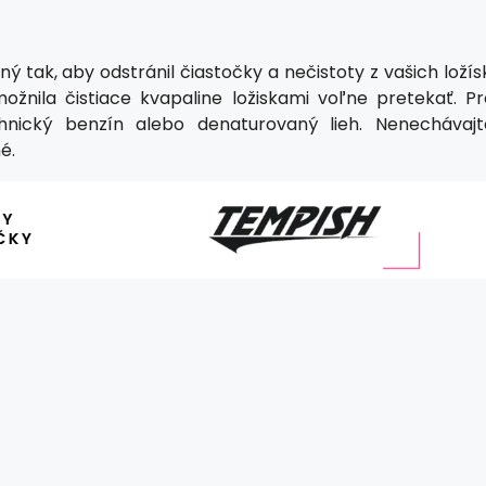
 tak, aby odstránil čiastočky a nečistoty z vašich ložís
možnila čistiace kvapaline ložiskami voľne pretekať. Pr
chnický benzín alebo denaturovaný lieh. Nenechávajt
é.