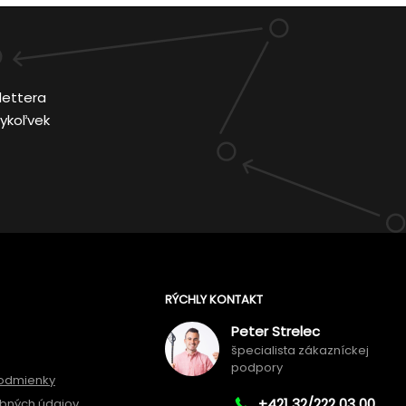
lettera
ykoľvek
RÝCHLY KONTAKT
Peter Strelec
špecialista zákazníckej
podpory
odmienky
+421 32/222 03 00
bných údajov