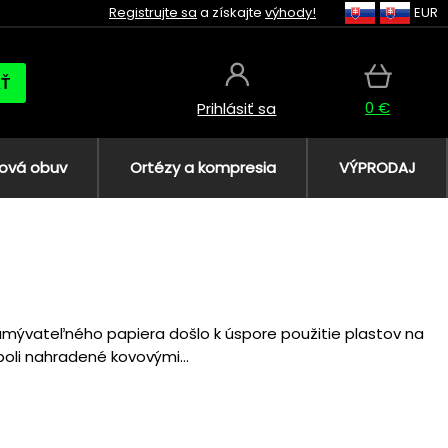
Registrujte sa
a získajte
výhody!
EUR
AŤ
0 €
Prihlásiť sa
ová obuv
Ortézy a kompresia
VÝPRODAJ
mývateľného papiera došlo k úspore použitie plastov na
oli nahradené kovovými...