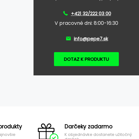
+421 32/222 03 00
V pracovné dni: 8:00-16:30
info@pepe7.sk
DOTAZ K PRODUKTU
produkty
Darčeky zadarmo
ajnovšie
K objednávke dostanete užitočný