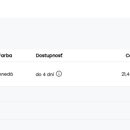
Farba
Dostupnosť
C
hnedá
21,
do 4 dní