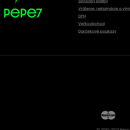
Spôsoby platby
Vrátenie, reklamácie a vý
DPH
Veľkoobchod
Darčekové poukazy
© 2010-2021 Necy 