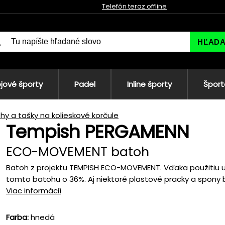
Telefón teraz offline
HĽAD
jové športy
Padel
Inline športy
Šport
hy a tašky na kolieskové korčule
Tempish PERGAMENN
ECO-MOVEMENT batoh
Batoh z projektu TEMPISH ECO-MOVEMENT. Vďaka použitiu u
tomto batohu o 36%. Aj niektoré plastové pracky a spony b
Viac informácií
Farba:
hnedá