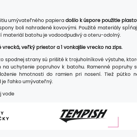
itiu umývateľného papiera
došlo k úspore použitie plast
spony boli nahradené kovovými. Použité materiály spĺňaj
í materiál batohu je vodoodpudivý a oteru-odolný.
vrecká, veľký priestor a 1 vonkajšie vrecko na zips.
 spodnej strany sú prišité k trojuholníkové výstuhe, kto
cich na uchytenie popruhov k batohu. Ramenné popruhy s
zloženie hmotnosti do ramien pri nosení. Tiež pútko n
l je ľahko umývateľný.
j vode