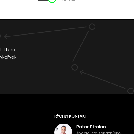
darček
lettera
ykoľvek
RÝCHLY KONTAKT
Peter Strelec
špecialista zákazníckej