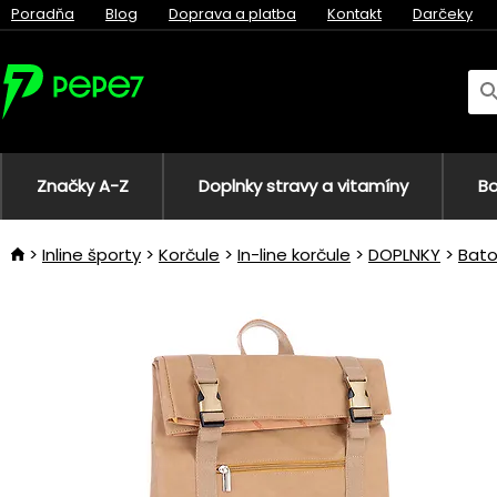
Poradňa
Blog
Doprava a platba
Kontakt
Darčeky
Značky A-Z
Doplnky stravy a vitamíny
Bo
Inline športy
Korčule
In-line korčule
DOPLNKY
Bato