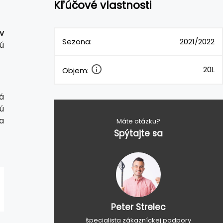
Kľúčové vlastnosti
ov
Sezona:
2021/2022
ú
20L
Objem:
rá
ú
a
Máte otázku?
Spýtajte sa
Peter Strelec
špecialista zákazníckej podpory