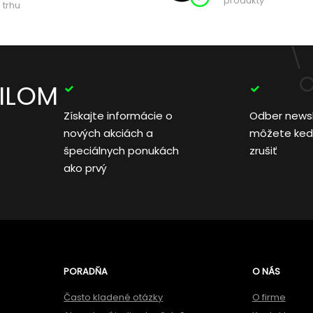
produkty
 trhu
AILOM
Získajte informácie o
Odber news
nových akciách a
môžete ked
špeciálnych ponukách
zrušiť
ako prvý
PORADŇA
O NÁS
Často kladené otázky
O firme