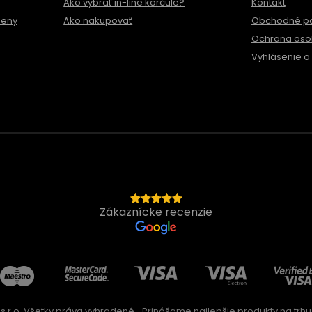
Ako vybrať in-line korčule?
Kontakt
meny
Ako nakupovať
Obchodné p
Ochrana oso
Vyhlásenie o 
Zákaznícke recenzie
s.r.o. Všetky práva vyhradené
Prinášame najlepšie produkty na trhu 