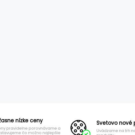
žasne nízke ceny
Svetovo nové 
ny pravidelne porovnávame a
Uvádzame na trh n
stavujeme čo možno najlepšie