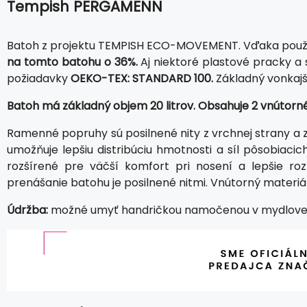
Tempish PERGAMENN
Batoh z projektu TEMPISH ECO-MOVEMENT. Vďaka použ
na tomto batohu o 36%.
Aj niektoré plastové pracky a 
požiadavky
OEKO-TEX: STANDARD 100.
Základný vonkajš
Batoh má základný objem 20 litrov. Obsahuje 2 vnútorné 
Ramenné popruhy sú posilnené nity z vrchnej strany a zo
umožňuje lepšiu distribúciu hmotnosti a síl pôsobia
rozšírené pre väčší komfort pri nosení a lepšie ro
prenášanie batohu je posilnené nitmi. Vnútorný materiá
Údržba:
možné umyť handričkou namočenou v mydlove