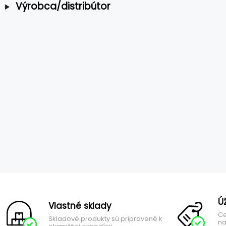
Výrobca/distribútor
Ú
Vlastné sklady
Ce
Skladové produkty sú pripravené k
na