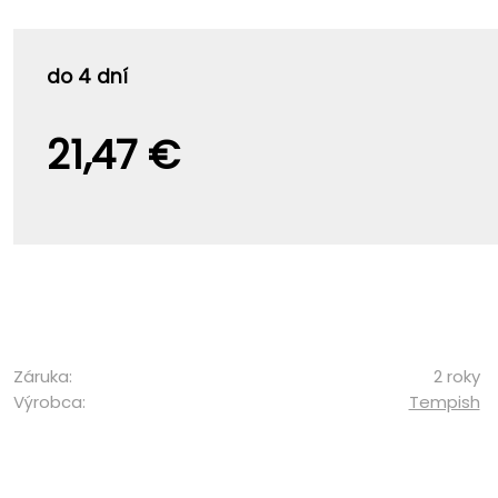
do 4 dní
21,47 €
Záruka:
2 roky
Výrobca:
Tempish