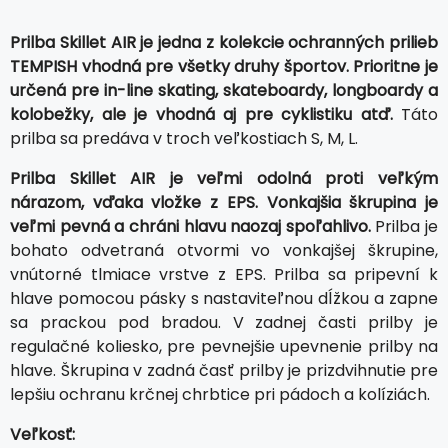
Prilba Skillet AIR je jedna z kolekcie ochranných prilieb
TEMPISH vhodná pre všetky druhy športov. Prioritne je
určená pre in-line skating, skateboardy, longboardy a
kolobežky, ale je vhodná aj pre cyklistiku atď.
Táto
prilba sa predáva v troch veľkostiach S, M, L.
Prilba Skillet AIR je veľmi odolná proti veľkým
nárazom, vďaka vložke z EPS. Vonkajšia škrupina je
veľmi pevná a chráni hlavu naozaj spoľahlivo.
Prilba je
bohato odvetraná otvormi vo vonkajšej škrupine,
vnútorné tlmiace vrstve z EPS. Prilba sa pripevní k
hlave pomocou pásky s nastaviteľnou dĺžkou a zapne
sa prackou pod bradou. V zadnej časti prilby je
regulačné koliesko, pre pevnejšie upevnenie prilby na
hlave. Škrupina v zadná časť prilby je prizdvihnutie pre
lepšiu ochranu krčnej chrbtice pri pádoch a kolíziách.
Veľkosť: