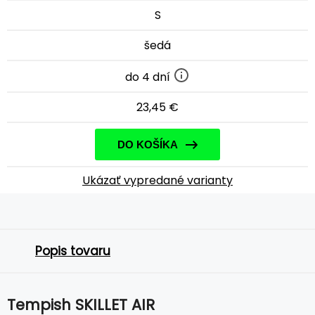
S
šedá
do 4 dní
23,45 €
DO KOŠÍKA
Ukázať vypredané varianty
Popis tovaru
Tempish SKILLET AIR