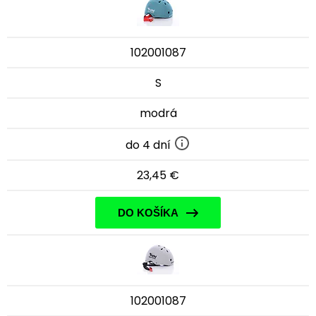
102001087
S
modrá
do 4 dní
23,45 €
DO KOŠÍKA
102001087