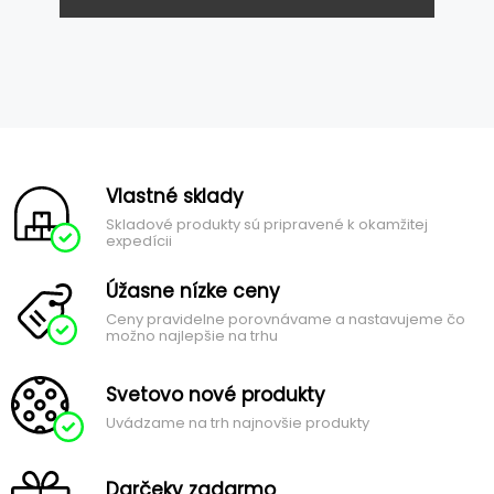
Vlastné sklady
Skladové produkty sú pripravené k okamžitej
expedícii
Úžasne nízke ceny
Ceny pravidelne porovnávame a nastavujeme čo
možno najlepšie na trhu
Svetovo nové produkty
Uvádzame na trh najnovšie produkty
Darčeky zadarmo