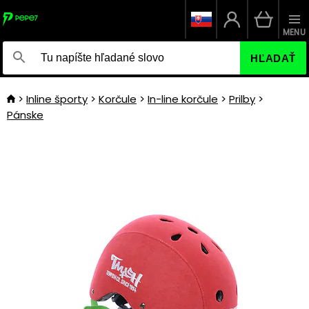
MENU
HĽADAŤ
Inline športy
Korčule
In-line korčule
Prilby
Pánske