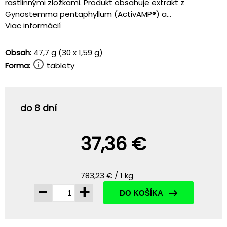
rastlinnými zložkami. Produkt obsahuje extrakt z
Gynostemma pentaphyllum (ActivAMP®) a...
Viac informácií
Obsah:
47,7 g (30 x 1,59 g)
Forma:
tablety
do 8 dní
37,36 €
783,23 € / 1 kg
-
+
DO KOŠÍKA