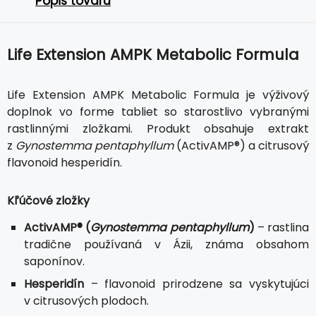
Popis tovaru
Life Extension AMPK Metabolic Formula
Life Extension AMPK Metabolic Formula je výživový
doplnok vo forme tabliet so starostlivo vybranými
rastlinnými zložkami. Produkt obsahuje extrakt
z
Gynostemma pentaphyllum
(ActivAMP®) a citrusový
flavonoid hesperidín.
Kľúčové zložky
ActivAMP® (
Gynostemma pentaphyllum
)
– rastlina
tradične používaná v Ázii, známa obsahom
saponínov.
Hesperidín
– flavonoid prirodzene sa vyskytujúci
v citrusových plodoch.