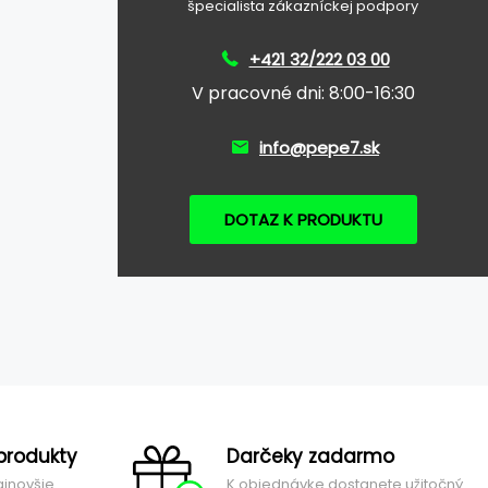
špecialista zákazníckej podpory
+421 32/222 03 00
V pracovné dni: 8:00-16:30
info@pepe7.sk
DOTAZ K PRODUKTU
produkty
Darčeky zadarmo
ajnovšie
K objednávke dostanete užitočný