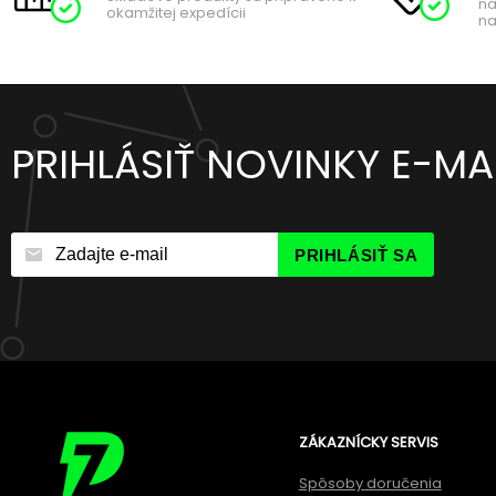
na
okamžitej expedícii
na
PRIHLÁSIŤ NOVINKY E-M
PRIHLÁSIŤ SA
ZÁKAZNÍCKY SERVIS
Spôsoby doručenia