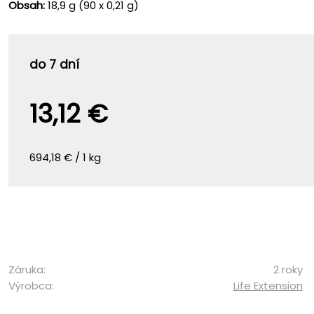
Obsah:
18,9 g (90 x 0,21 g)
do 7 dní
13,12 €
694,18 € / 1 kg
Záruka:
2 roky
Výrobca:
Life Extension