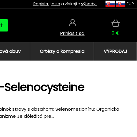
Registrujte sa
a získajte
výhody!
EUR
AŤ
0 €
Prihlásiť sa
ová obuv
Ortézy a kompresia
VÝPRODAJ
L-Selenocysteine
oplnok stravy s obsahom: Selenometionínu: Organická
nizme Je dôležitá pre...