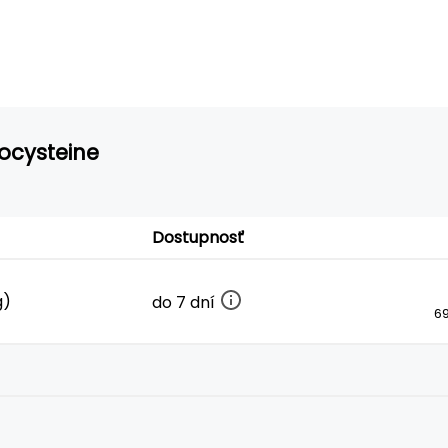
nocysteine
Dostupnosť
g)
do 7 dní
69