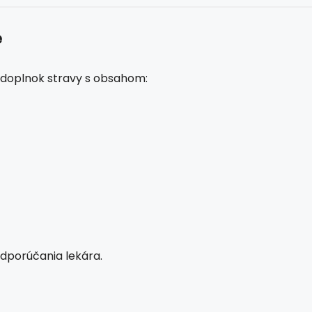
e
y doplnok stravy s obsahom:
odporúčania lekára.