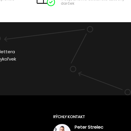
darček
lettera
ykoľvek
RÝCHLY KONTAKT
Peter Strelec