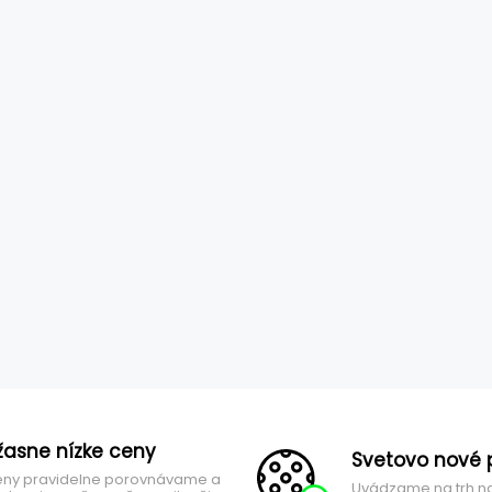
žasne nízke ceny
Svetovo nové 
ny pravidelne porovnávame a
Uvádzame na trh n