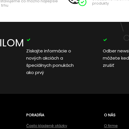
stavujeme čo možno najlepšie
produkty
 trhu
AILOM
Získajte informácie o
Odber news
nových akciách a
môžete ked
špeciálnych ponukách
zrušiť
ako prvý
PORADŇA
O NÁS
Často kladené otázky
O firme