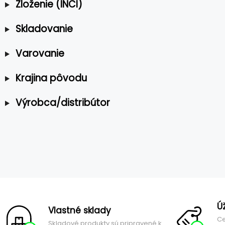
Zloženie (INCI)
Skladovanie
Varovanie
Krajina pôvodu
Výrobca/distribútor
Ú
Vlastné sklady
Ce
Skladové produkty sú pripravené k