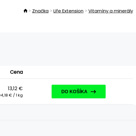
Značka
Life Extension
Vitamíny a minerály
Cena
13,12 €
DO KOŠÍKA
4,18 € / 1 kg