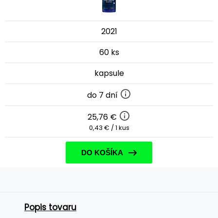
2021
60 ks
kapsule
do 7 dní
25,76 €
0,43 € / 1 kus
DO KOŠÍKA
Popis tovaru