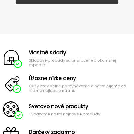
Vlastné sklady
Skladové produkty sú pripravené k okamžitej
expedícii
Úžasne nízke ceny
Ceny pravidelne porovnávame a nastavujeme čo
možno najlepšie na trhu
Svetovo nové produkty
Uvádzame na trh najnovšie produkty
Darčeky zadarmo