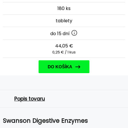
180 ks
tablety
do 15 dní
44,05 €
0,25 € / 1 kus
DO KOŠÍKA
Popis tovaru
Swanson Digestive Enzymes