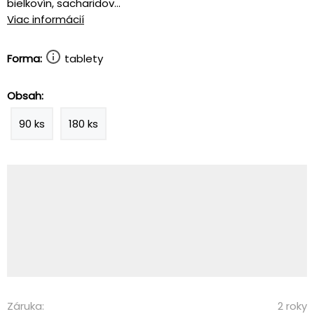
bielkovín, sacharidov...
Viac informácií
Forma:
tablety
Obsah:
90 ks
180 ks
Záruka:
2 roky