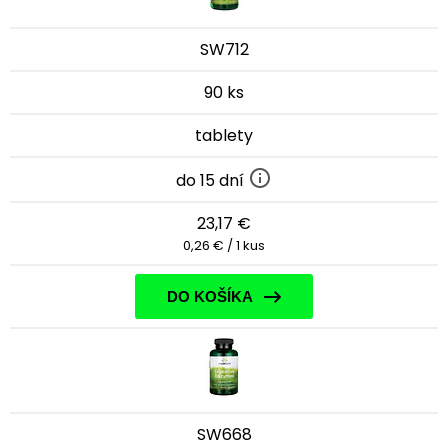
SW712
90 ks
tablety
do 15 dní
23,17 €
0,26 € / 1 kus
DO KOŠÍKA
SW668