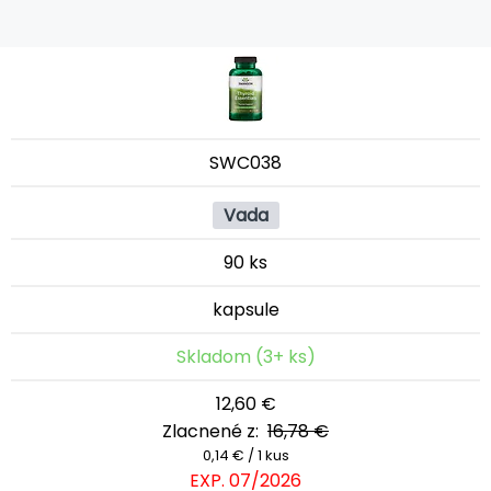
SWC038
Vada
90 ks
kapsule
Skladom (3+ ks)
12,60 €
Zlacnené z:
16,78 €
0,14 € / 1 kus
EXP. 07/2026