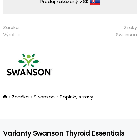
Predaj zakázaný v SK
Záruka:
2 roky
Výrobca:
Swanson
Značka
Swanson
Doplnky stravy
Varianty Swanson Thyroid Essentials