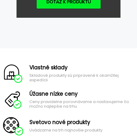
DOTAZ K PRODUKTU
Vlastné sklady
Skladové produkty sú pripravené k okamžitej
expedícii
Úžasne nízke ceny
Ceny pravidelne porovnávame a nastavujeme čo
možno najlepšie na trhu
Svetovo nové produkty
Uvádzame na trh najnovšie produkty