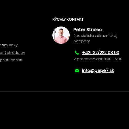
RÝCHLY KONTAKT
Peter Strelec
špecialista zákazníckej
podpory
odmienky
+421 32/222 03 00
bných údajov
V pracovné dni: 8:00-16:30
prístupnosti
info@pepe7.sk