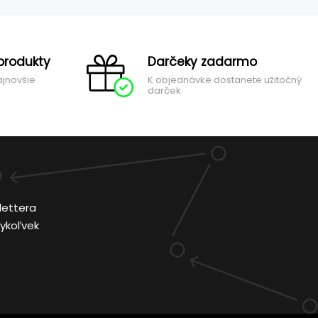
produkty
Darčeky zadarmo
ajnovšie
K objednávke dostanete užitočný
darček
lettera
ykoľvek