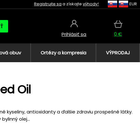
Registrujte sa
a získajte
výhody!
EUR
AŤ
0 €
Prihlásiť sa
ová obuv
Ortézy a kompresia
VÝPRODAJ
ed Oil
é kyseliny, antioxidanty a ďalšie zdraviu prospešné látky.
ylinný olej...