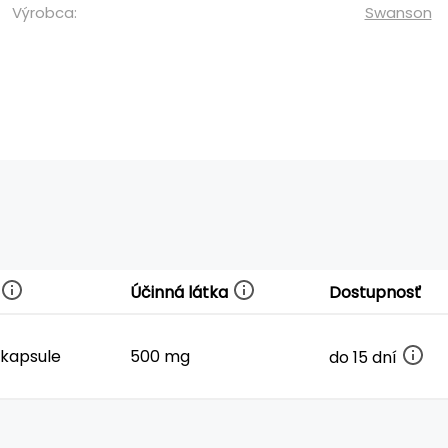
Výrobca:
Swanson
Účinná látka
Dostupnosť
 kapsule
500 mg
do 15 dní