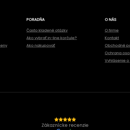
PORADŇA
O NÁS
Často kladené otázky
O firme
Ako vybrať in-line korčule?
Kontakt
meny
Ako nakupovať
Obchodné p
Ochrana oso
Vyhlásenie o 
Zákaznícke recenzie