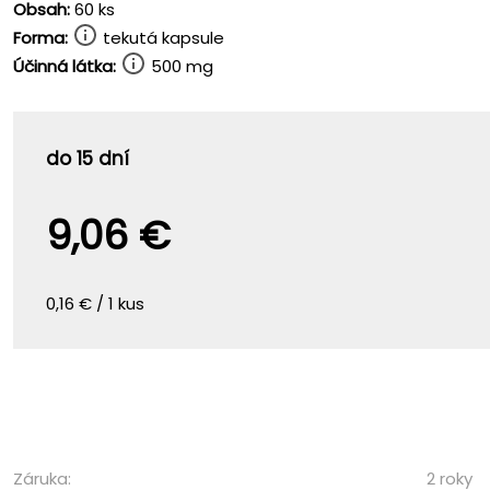
Obsah:
60 ks
Forma:
tekutá kapsule
Účinná látka:
500 mg
do 15 dní
9,06 €
0,16 € / 1 kus
Záruka:
2 roky