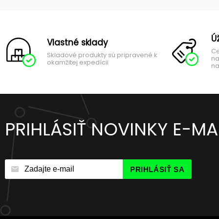
Ú
Vlastné sklady
Ce
Skladové produkty sú pripravené k
na
okamžitej expedícii
na
PRIHLÁSIŤ NOVINKY E-M
PRIHLÁSIŤ SA