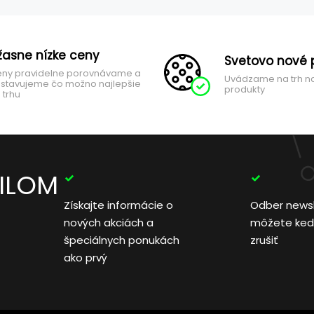
žasne nízke ceny
Svetovo nové 
ny pravidelne porovnávame a
Uvádzame na trh n
stavujeme čo možno najlepšie
produkty
 trhu
AILOM
Získajte informácie o
Odber news
nových akciách a
môžete ked
špeciálnych ponukách
zrušiť
ako prvý