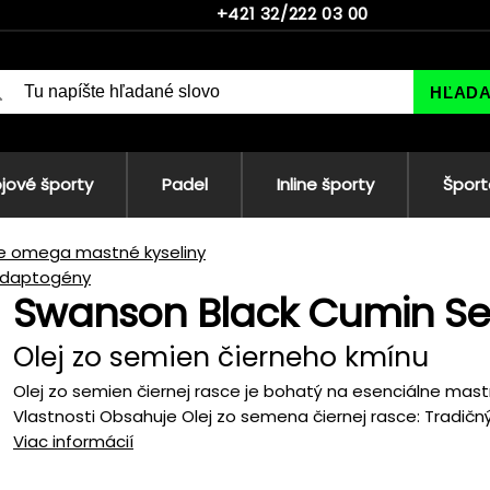
+421 32/222 03 00
HĽAD
jové športy
Padel
Inline športy
Šport
ie omega mastné kyseliny
adaptogény
Swanson Black Cumin Se
Olej zo semien čierneho kmínu
Olej zo semien čiernej rasce je bohatý na esenciálne mastn
Vlastnosti Obsahuje Olej zo semena čiernej rasce: Tradičný b
Viac informácií