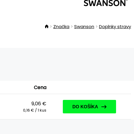
Značka
Swanson
Doplnky stravy
Cena
9,06 €
DO KOŠÍKA
0,16 € / 1 kus