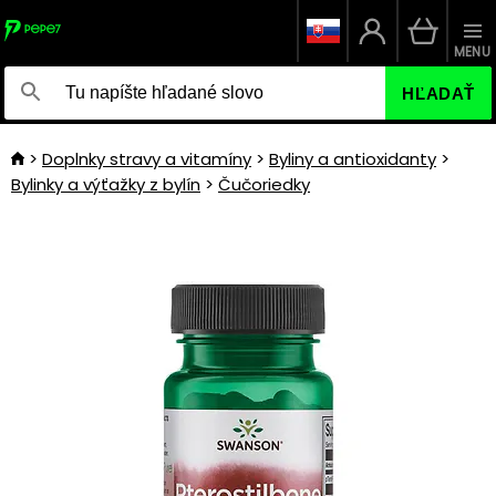
MENU
HĽADAŤ
Doplnky stravy a vitamíny
Byliny a antioxidanty
Bylinky a výťažky z bylín
Čučoriedky