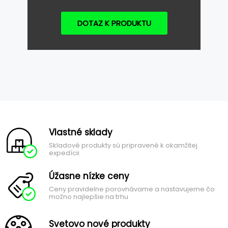
DOTAZ K PRODUKTU
Vlastné sklady
Skladové produkty sú pripravené k okamžitej
expedícii
Úžasne nízke ceny
Ceny pravidelne porovnávame a nastavujeme čo
možno najlepšie na trhu
Svetovo nové produkty