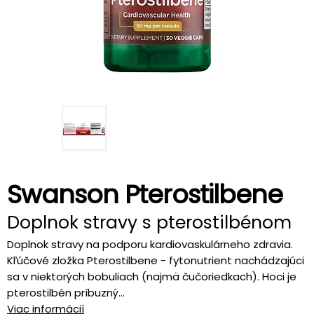
Swanson Pterostilbene
Doplnok stravy s pterostilbénom
Doplnok stravy na podporu kardiovaskulárneho zdravia.
Kľúčové zložka Pterostilbene - fytonutrient nachádzajúci
sa v niektorých bobuliach (najmä čučoriedkach). Hoci je
pterostilbén príbuzný...
Viac informácií