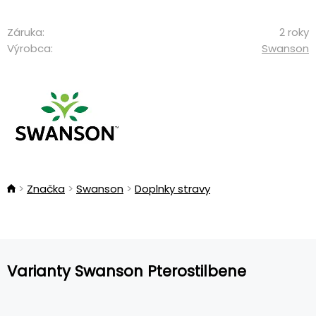
Záruka:
2 roky
Výrobca:
Swanson
Značka
Swanson
Doplnky stravy
Varianty Swanson Pterostilbene