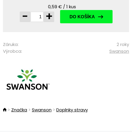
0,59 € / 1 kus
-
+
DO KOŠÍKA
Záruka:
2 roky
Výrobca:
Swanson
Značka
Swanson
Doplnky stravy