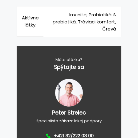
Imunita, Probiotiká &
Aktívne
prebiotiká, Tráviaci komfort,
látky:
Črevá
Máte otázku?
Spýtajte sa
Peter Strelec
špecialista zákazníckej podpory
+421 32/222 03 00