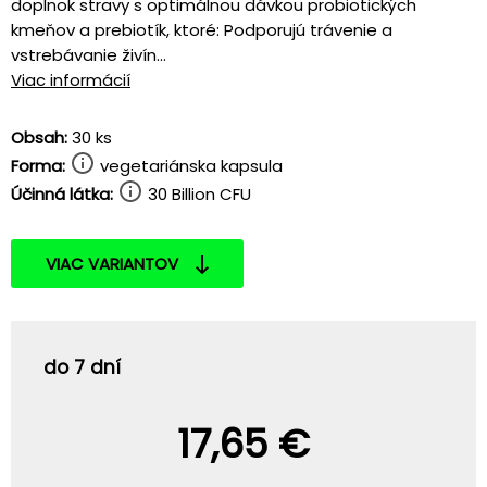
doplnok stravy s optimálnou dávkou probiotických
kmeňov a prebiotík, ktoré: Podporujú trávenie a
vstrebávanie živín...
Viac informácií
Obsah:
30 ks
Forma:
vegetariánska kapsula
Účinná látka:
30 Billion CFU
VIAC VARIANTOV
do 7 dní
17,65 €