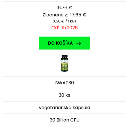
16,76 €
Zlacnené z:
17,65 €
0,56 € / 1 kus
EXP. 11/2026
DO KOŠÍKA
SWA030
30 ks
vegetariánska kapsula
30 Billion CFU