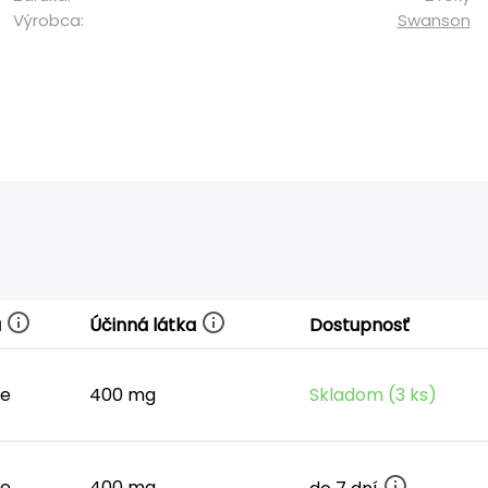
Výrobca:
Swanson
a
Účinná látka
Dostupnosť
le
400 mg
Skladom (3 ks)
le
400 mg