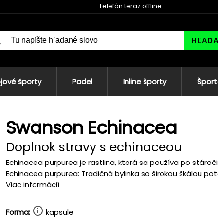
Telefón teraz offline
HĽAD
jové športy
Padel
Inline športy
Šport
Swanson Echinacea
Doplnok stravy s echinaceou
Echinacea purpurea je rastlina, ktorá sa používa po stáro
Echinacea purpurea: Tradičná bylinka so širokou škálou pote
Viac informácií
Forma:
kapsule