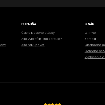
PORADŇA
O NÁS
Často kladené otázky
O firme
Ako vybrať in-line korčule?
Kontakt
meny
Ako nakupovať
Obchodné p
Ochrana oso
Vyhlásenie o 