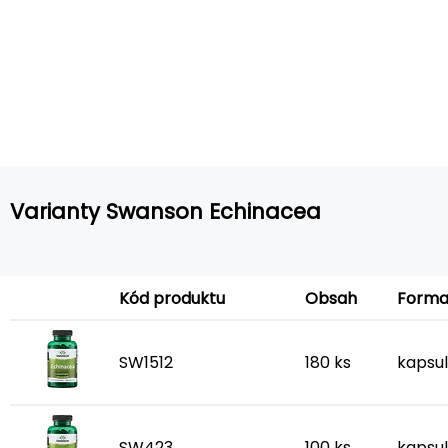
Varianty Swanson Echinacea
Form
Kód produktu
Obsah
SW1512
180 ks
kapsu
SW423
100 ks
kapsu