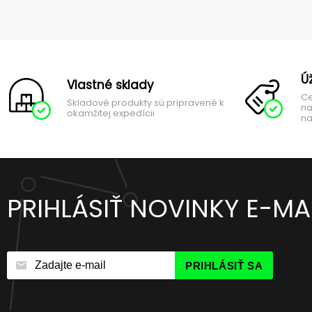
Ú
Vlastné sklady
Ce
Skladové produkty sú pripravené k
na
okamžitej expedícii
na
PRIHLÁSIŤ NOVINKY E-M
PRIHLÁSIŤ SA