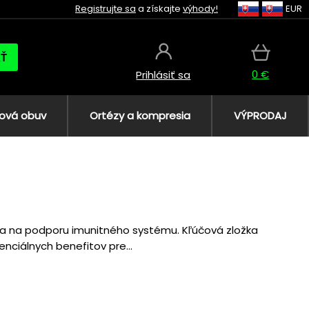
Registrujte sa
a získajte
výhody!
EUR
AŤ
0 €
Prihlásiť sa
ová obuv
Ortézy a kompresia
VÝPRODAJ
čia na podporu imunitného systému. Kľúčová zložka
nciálnych benefitov pre...