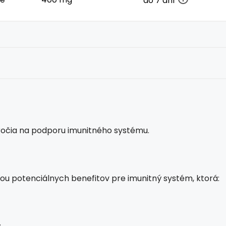
do 7 dní
áročia na podporu imunitného systému.
álou potenciálnych benefitov pre imunitný systém, ktorá:
.