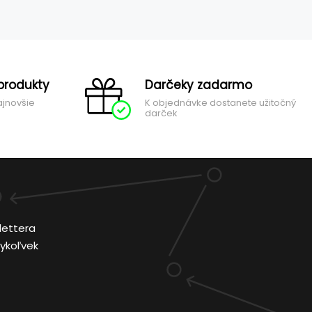
produkty
Darčeky zadarmo
ajnovšie
K objednávke dostanete užitočný
darček
lettera
ykoľvek