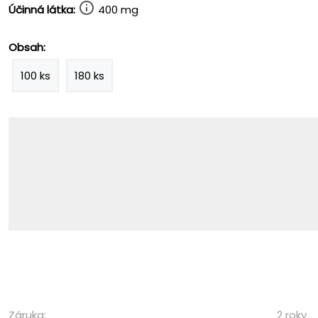
Účinná látka:
400 mg
Obsah:
100 ks
180 ks
Záruka:
2 roky