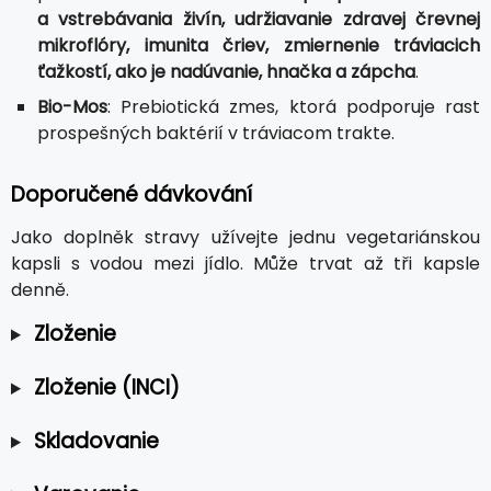
a vstrebávania živín, udržiavanie zdravej črevnej
mikroflóry, imunita čriev, zmiernenie tráviacich
ťažkostí, ako je nadúvanie, hnačka a zápcha
.
Bio-Mos
: Prebiotická zmes, ktorá podporuje rast
prospešných baktérií v tráviacom trakte.
Doporučené dávkování
Jako doplněk stravy užívejte jednu vegetariánskou
kapsli s vodou mezi jídlo. Může trvat až tři kapsle
denně.
Zloženie
Zloženie (INCI)
Skladovanie