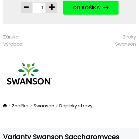
-
+
DO KOŠÍKA
Záruka:
2 roky
Výrobca:
Swanson
Značka
Swanson
Doplnky stravy
Varianty Swanson Saccharomyces