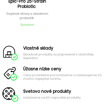
Epic-Pro 25-Strain
Probiotic
Doplnok stravy s obsahom
probiotík
Skladom
Vlastné sklady
Skladové produkty sú pripravené k okamžitej
expedícii
Úžasne nízke ceny
Ceny pravidelne porovnávame a nastavujeme čo
možno najlepšie na trhu
Svetovo nové produkty
Uvádzame na trh najnovšie produkty