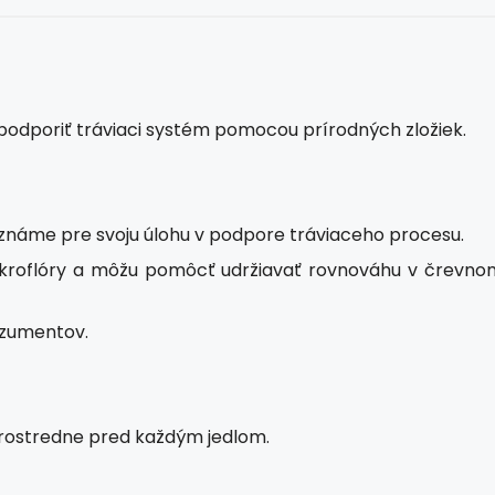
podporiť tráviaci systém pomocou prírodných zložiek.
známe pre svoju úlohu v podpore tráviaceho procesu.
mikroflóry a môžu pomôcť udržiavať rovnováhu v črevno
nzumentov.
prostredne pred každým jedlom.