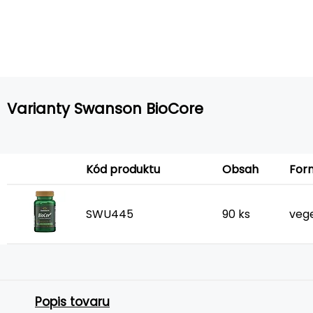
Varianty Swanson BioCore
For
Kód produktu
Obsah
SWU445
90 ks
vege
Popis tovaru