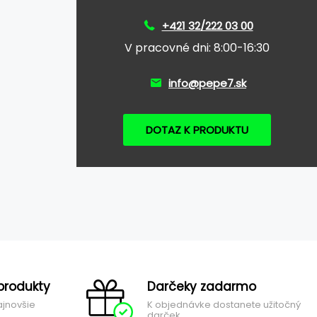
+421 32/222 03 00
V pracovné dni: 8:00-16:30
info@pepe7.sk
DOTAZ K PRODUKTU
produkty
Darčeky zadarmo
ajnovšie
K objednávke dostanete užitočný
darček