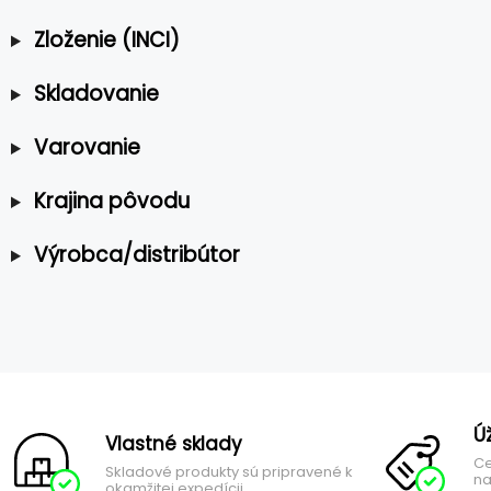
Zloženie (INCI)
Skladovanie
Varovanie
Krajina pôvodu
Výrobca/distribútor
Ú
Vlastné sklady
Ce
Skladové produkty sú pripravené k
na
okamžitej expedícii