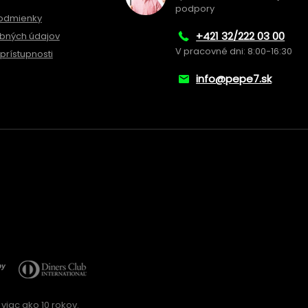
podpory
odmienky
+421 32/222 03 00
bných údajov
V pracovné dni: 8:00-16:30
prístupnosti
info@pepe7.sk
viac ako 10 rokov.