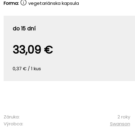
Forma:
vegetariánska kapsula
do 15 dní
33,09 €
0,37 € / 1 kus
Záruka:
2 roky
Výrobca:
Swanson