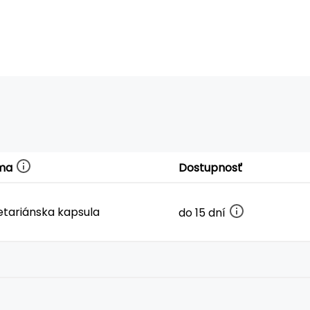
ma
Dostupnosť
tariánska kapsula
do 15 dní