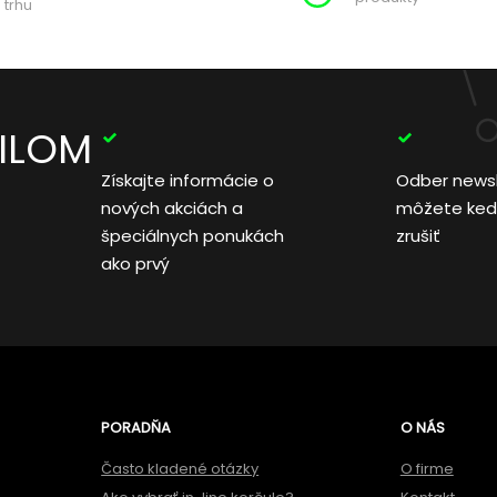
 trhu
AILOM
Získajte informácie o
Odber news
nových akciách a
môžete ked
špeciálnych ponukách
zrušiť
ako prvý
PORADŇA
O NÁS
Často kladené otázky
O firme