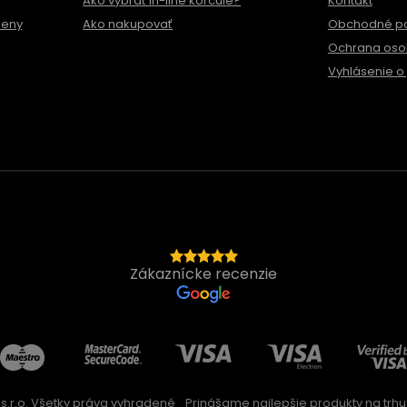
Ako vybrať in-line korčule?
Kontakt
meny
Ako nakupovať
Obchodné p
Ochrana oso
Vyhlásenie o 
Zákaznícke recenzie
s.r.o. Všetky práva vyhradené
Prinášame najlepšie produkty na trhu 