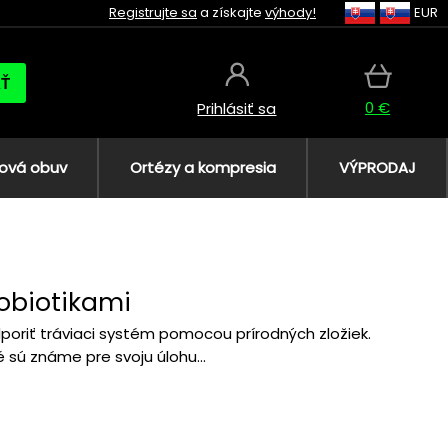
Registrujte sa
a získajte
výhody!
EUR
AŤ
0 €
Prihlásiť sa
ová obuv
Ortézy a kompresia
VÝPRODAJ
obiotikami
poriť tráviaci systém pomocou prírodných zložiek.
 sú známe pre svoju úlohu...