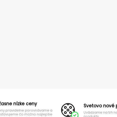
žasne nízke ceny
Svetovo nové 
ny pravidelne porovnávame a
Uvádzame na trh n
stavujeme čo možno najlepšie
produkty