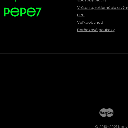
Spôsoby platby
Vrátenie, reklamácie a vý
DPH
Veľkoobchod
Darčekové poukazy
© 2010-2021 Necy 