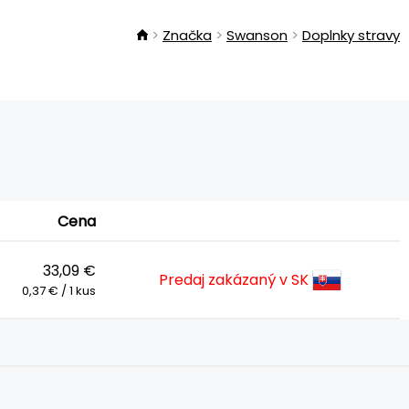
Značka
Swanson
Doplnky stravy
Cena
33,09 €
Predaj zakázaný v SK
0,37 € / 1 kus