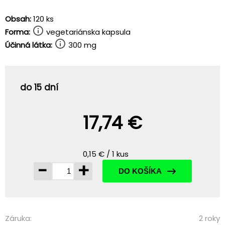
Obsah:
120 ks
Forma:
vegetariánska kapsula
Účinná látka:
300 mg
do 15 dní
17,74 €
0,15 € / 1 kus
-
+
DO KOŠÍKA
Záruka:
2 roky