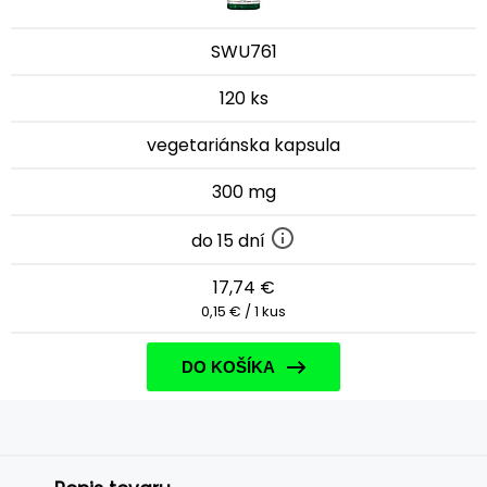
SWU761
120 ks
vegetariánska kapsula
300 mg
do 15 dní
17,74 €
0,15 € / 1 kus
DO KOŠÍKA