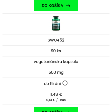
DO KOŠÍKA
SWU452
90 ks
vegetariánska kapsula
500 mg
do 15 dní
11,48 €
0,13 € / 1 kus