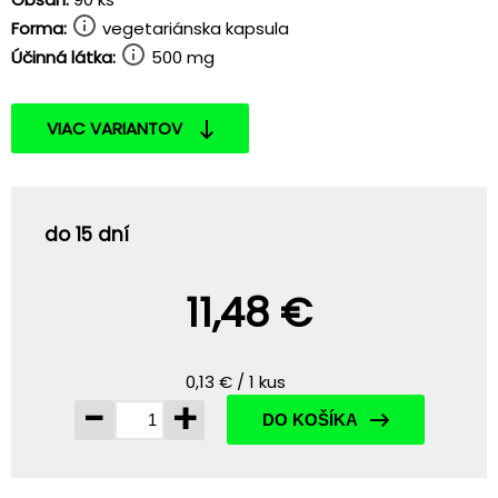
Forma:
vegetariánska kapsula
Účinná látka:
500 mg
VIAC VARIANTOV
do 15 dní
11,48 €
0,13 € / 1 kus
-
+
DO KOŠÍKA