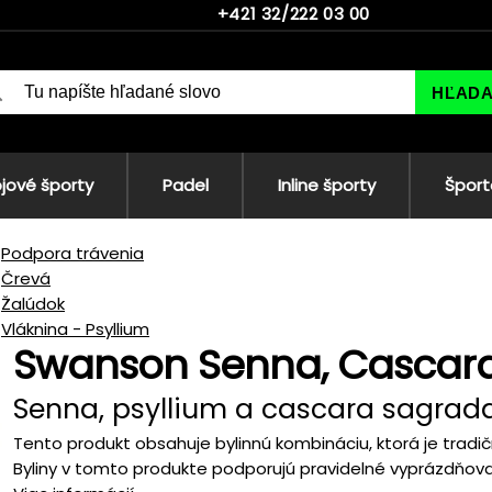
+421 32/222 03 00
HĽAD
jové športy
Padel
Inline športy
Šport
Podpora trávenia
Črevá
Žalúdok
Vláknina - Psyllium
Swanson Senna, Cascara
Senna, psyllium a cascara sagrad
Tento produkt obsahuje bylinnú kombináciu, ktorá je tradi
Byliny v tomto produkte podporujú pravidelné vyprázdňovan