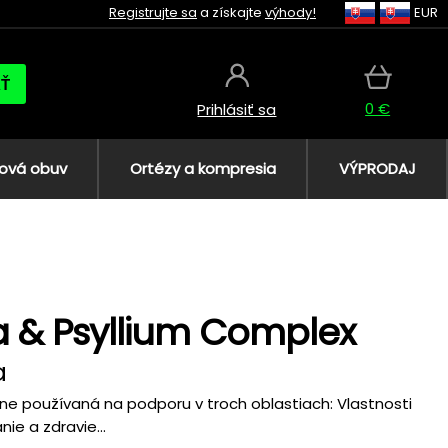
Registrujte sa
a získajte
výhody!
EUR
AŤ
0 €
Prihlásiť sa
ová obuv
Ortézy a kompresia
VÝPRODAJ
 & Psyllium Complex
a
čne používaná na podporu v troch oblastiach: Vlastnosti
ie a zdravie...