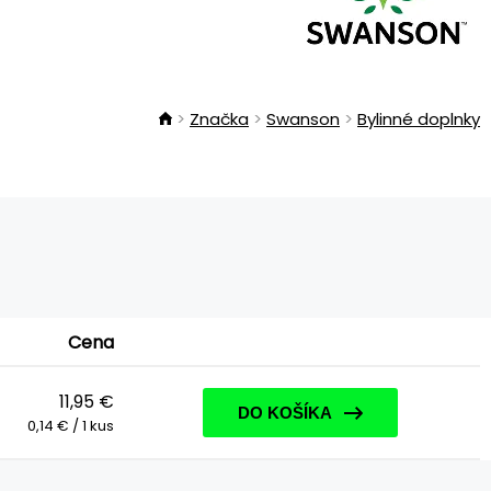
Značka
Swanson
Bylinné doplnky
Cena
11,95 €
DO KOŠÍKA
0,14 € / 1 kus