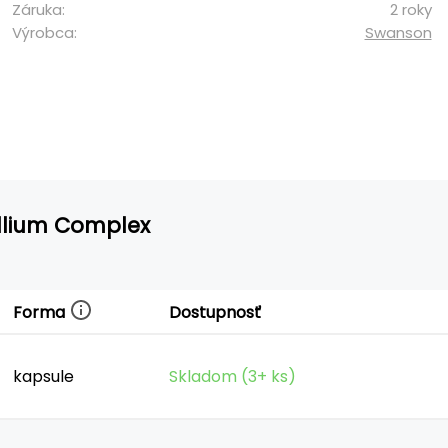
Záruka:
2 roky
Výrobca:
Swanson
llium Complex
Forma
Dostupnosť
kapsule
Skladom (3+ ks)