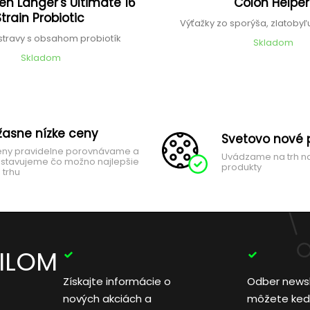
en Langer's Ultimate 16
Colon Helpe
Strain Probiotic
Výťažky zo sporýša, zlatobyľu
stravy s obsahom probiotík
Skladom
Skladom
žasne nízke ceny
Svetovo nové 
ny pravidelne porovnávame a
Uvádzame na trh n
stavujeme čo možno najlepšie
produkty
 trhu
AILOM
Získajte informácie o
Odber news
nových akciách a
môžete ked