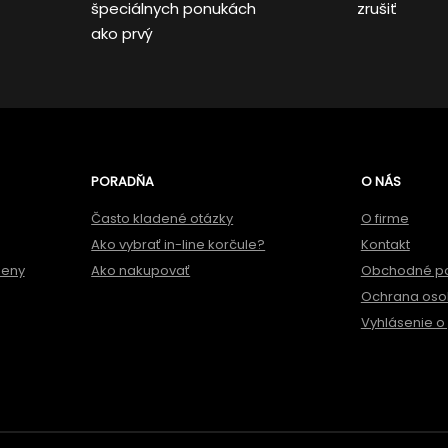
špeciálnych ponukách
zrušiť
ako prvý
PORADŇA
O NÁS
Často kladené otázky
O firme
Ako vybrať in-line korčule?
Kontakt
meny
Ako nakupovať
Obchodné p
Ochrana oso
Vyhlásenie o 