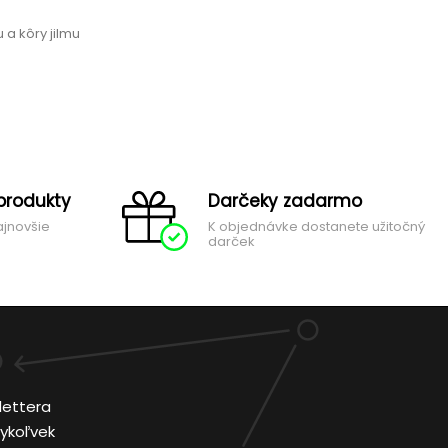
r
 a kôry jilmu
produkty
Darčeky zadarmo
ajnovšie
K objednávke dostanete užitočný
darček
lettera
ykoľvek