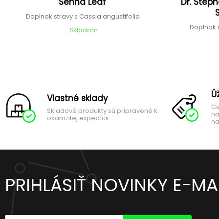
Senna Leaf
Dr. Steph
Doplnok stravy s Cassia angustifolia
Doplnok 
Skladom
Ú
Vlastné sklady
Ce
Skladové produkty sú pripravené k
na
okamžitej expedícii
na
PRIHLÁSIŤ NOVINKY E-M