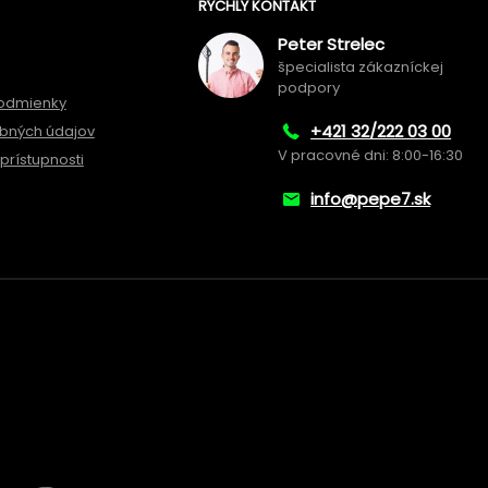
RÝCHLY KONTAKT
Peter Strelec
špecialista zákazníckej
podpory
odmienky
+421 32/222 03 00
bných údajov
V pracovné dni: 8:00-16:30
prístupnosti
info@pepe7.sk