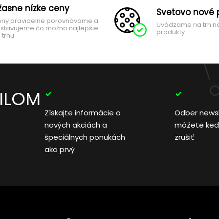
žasne nízke ceny
Svetovo nové 
ny pravidelne porovnávame a
Uvádzame na trh n
stavujeme čo možno najlepšie
produkty
 trhu
AILOM
Získajte informácie o
Odber news
nových akciách a
môžete ked
špeciálnych ponukách
zrušiť
ako prvý