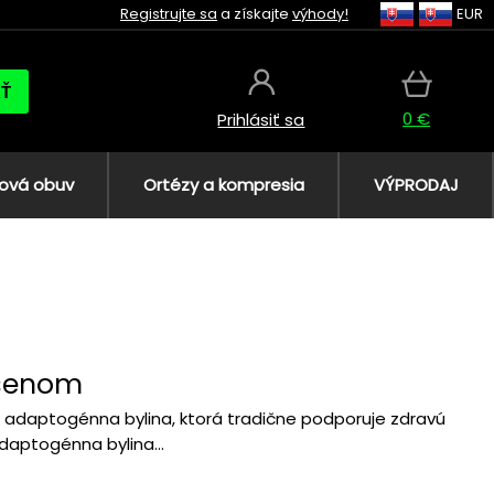
Registrujte sa
a získajte
výhody!
EUR
AŤ
0 €
Prihlásiť sa
ová obuv
Ortézy a kompresia
VÝPRODAJ
nšenom
e adaptogénna bylina, ktorá tradične podporuje zdravú
adaptogénna bylina...