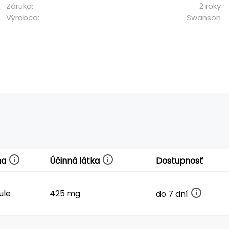
Záruka:
2 roky
Výrobca:
Swanson
ma
Účinná látka
Dostupnosť
ule
425 mg
do 7 dní