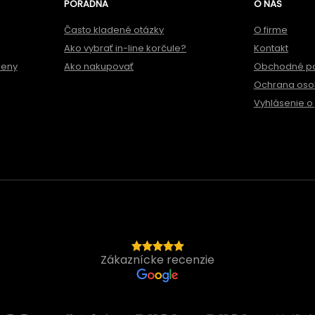
PORADŇA
O NÁS
Často kladené otázky
O firme
Ako vybrať in-line korčule?
Kontakt
meny
Ako nakupovať
Obchodné p
Ochrana oso
Vyhlásenie o 
Zákaznícke recenzie