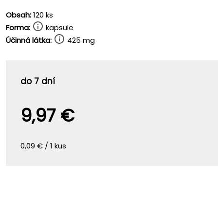
Obsah:
120 ks
Forma:
kapsule
Účinná látka:
425 mg
do 7 dní
9,97 €
0,09 € / 1 kus