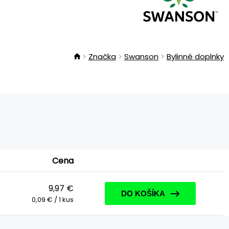
Značka
Swanson
Bylinné doplnky
Cena
9,97 €
DO KOŠÍKA
0,09 € / 1 kus