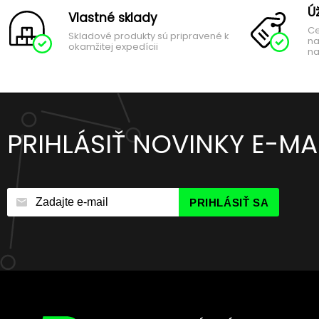
Ú
Vlastné sklady
Ce
Skladové produkty sú pripravené k
na
okamžitej expedícii
na
PRIHLÁSIŤ NOVINKY E-M
PRIHLÁSIŤ SA