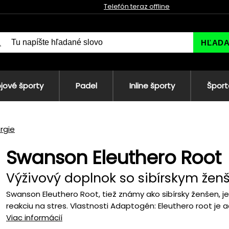
Telefón teraz offline
HĽAD
jové športy
Padel
Inline športy
Šport
rgie
Swanson Eleuthero Root
Výživový doplnok so sibírskym že
Swanson Eleuthero Root, tiež známy ako sibírsky ženšen, j
reakciu na stres. Vlastnosti Adaptogén: Eleuthero root je 
Viac informácií