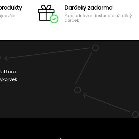
produkty
Darčeky zadarmo
ajnovšie
K objednávke dostanete užitočný
darček
lettera
ykoľvek