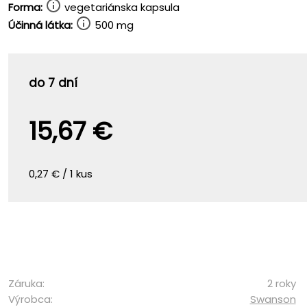
Forma:
vegetariánska kapsula
Účinná látka:
500 mg
do 7 dní
15,67 €
0,27 € / 1 kus
Záruka:
2 roky
Výrobca:
Swanson