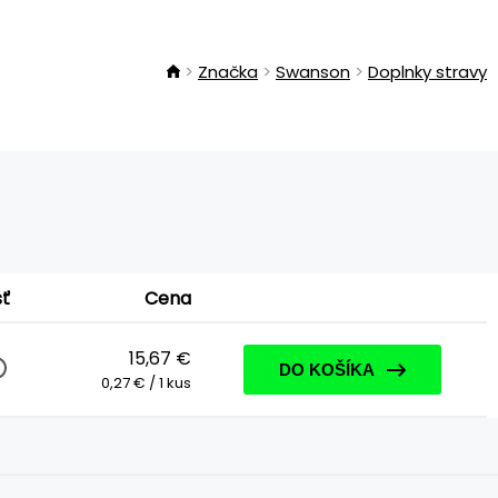
Značka
Swanson
Doplnky stravy
ť
Cena
15,67 €
DO KOŠÍKA
0,27 € / 1 kus