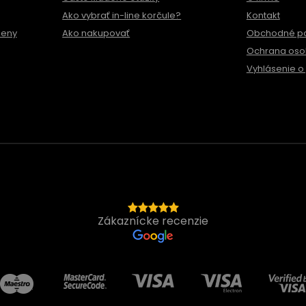
Ako vybrať in-line korčule?
Kontakt
meny
Ako nakupovať
Obchodné p
Ochrana oso
Vyhlásenie o 
Zákaznícke recenzie