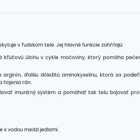
skytuje v ľudskom tele. Jej hlavné funkcie zahŕňajú:
hrá kľúčovú úlohu v cykle močoviny, ktorý pomáha pečen
 arginín, ďalšiu dôležitú aminokyselinu, ktorá sa podieľ
 hojenia rán.
ulovať imunitný systém a pomáhať tak telu bojovať prot
e s vodou medzi jedlami.