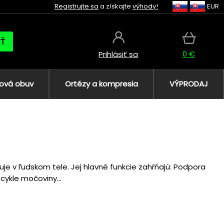
Registrujte sa
a získajte
výhody!
EUR
AŤ
0 €
Prihlásiť sa
ová obuv
Ortézy a kompresia
VÝPRODAJ
tuje v ľudskom tele. Jej hlavné funkcie zahŕňajú: Podpora
cykle močoviny...