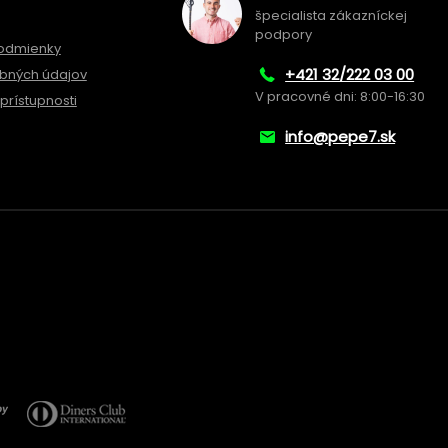
špecialista zákazníckej
podpory
odmienky
+421 32/222 03 00
bných údajov
V pracovné dni: 8:00-16:30
prístupnosti
info@pepe7.sk