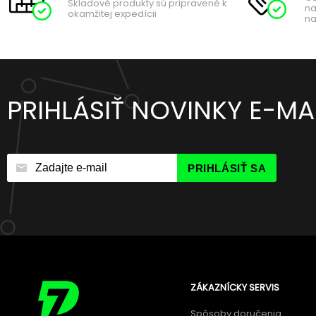
Skladové produkty sú pripravené k
na
okamžitej expedícii
na
PRIHLÁSIŤ NOVINKY E-M
PRIHLÁSIŤ SA
ZÁKAZNÍCKY SERVIS
Spôsoby doručenia