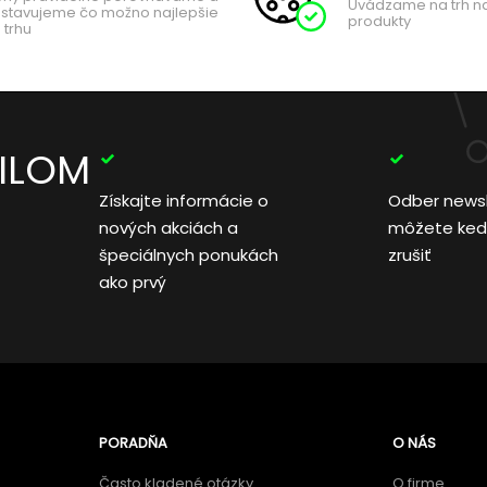
Uvádzame na trh n
stavujeme čo možno najlepšie
produkty
 trhu
AILOM
Získajte informácie o
Odber news
nových akciách a
môžete ked
špeciálnych ponukách
zrušiť
ako prvý
PORADŇA
O NÁS
Často kladené otázky
O firme