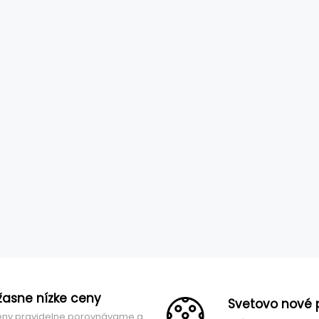
žasne nízke ceny
Svetovo nové 
ny pravidelne porovnávame a