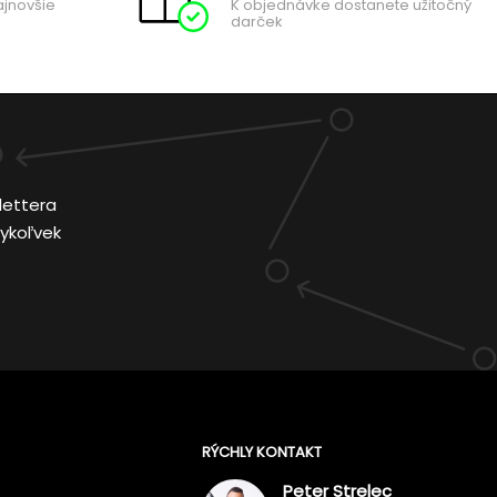
ajnovšie
K objednávke dostanete užitočný
darček
lettera
ykoľvek
RÝCHLY KONTAKT
Peter Strelec