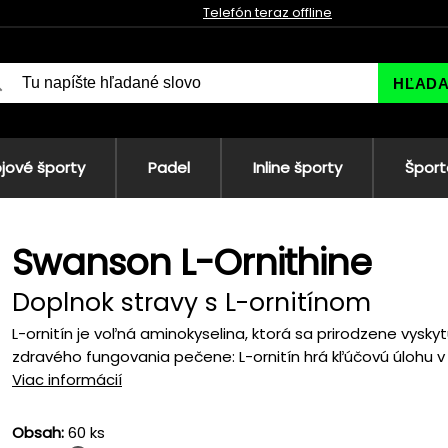
Telefón teraz offline
HĽAD
jové športy
Padel
Inline športy
Šport
Swanson L-Ornithine
Doplnok stravy s L-ornitínom
L-ornitín je voľná aminokyselina, ktorá sa prirodzene vysky
zdravého fungovania pečene: L-ornitín hrá kľúčovú úlohu v 
Viac informácií
Obsah:
60 ks