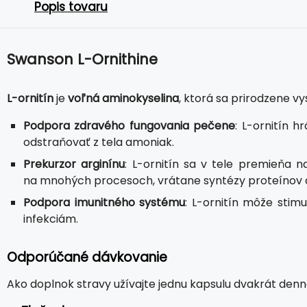
Popis tovaru
Swanson L-Ornithine
L-ornitín
je
voľná aminokyselina
, ktorá sa prirodzene vy
Podpora zdravého fungovania pečene
: L-ornitín 
odstraňovať z tela amoniak.
Prekurzor arginínu
: L-ornitín sa v tele premieňa na
na mnohých procesoch, vrátane syntézy proteínov a
Podpora imunitného systému
: L-ornitín môže stim
infekciám.
Odporúčané dávkovanie
Ako doplnok stravy užívajte jednu kapsulu dvakrát denn