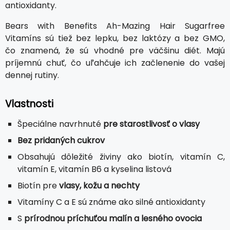
antioxidanty.
Bears with Benefits Ah-Mazing Hair Sugarfree
Vitamíns sú tiež bez lepku, bez laktózy a bez GMO,
čo znamená, že sú vhodné pre väčšinu diét. Majú
príjemnú chuť, čo uľahčuje ich začlenenie do vašej
dennej rutiny.
Vlastnosti
Špeciálne navrhnuté
pre starostlivosť o vlasy
Bez pridaných cukrov
Obsahujú dôležité živiny ako biotín, vitamín C,
vitamín E, vitamín B6 a kyselina listová
Biotín pre
vlasy, kožu a nechty
Vitamíny C a E sú známe ako silné antioxidanty
S
prírodnou príchuťou malín a lesného ovocia