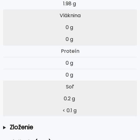
1.98 g
Vláknina
0 g
0 g
Proteín
0 g
0 g
Soľ
0.2 g
< 0.1 g
Zloženie