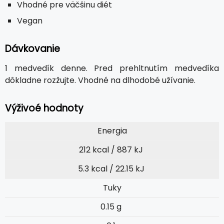
Vhodné pre väčšinu diét
Vegan
Dávkovanie
1 medvedík denne. Pred prehltnutím medvedíka
dôkladne rozžujte. Vhodné na dlhodobé užívanie.
Výživoé hodnoty
Energia
212 kcal / 887 kJ
5.3 kcal / 22.15 kJ
Tuky
0.15 g