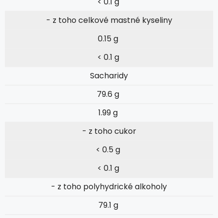
< 0.1 g
- z toho celkové mastné kyseliny
0.15 g
< 0.1 g
Sacharidy
79.6 g
1.99 g
- z toho cukor
< 0.5 g
< 0.1 g
- z toho polyhydrické alkoholy
79.1 g