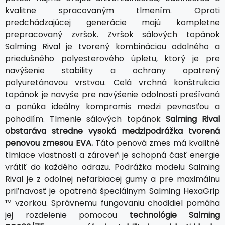
kvalitne spracovaným tlmením. Oproti
predchádzajúcej generácie majú kompletne
prepracovaný zvršok. Zvršok sálových topánok
Salming Rival je tvorený kombináciou odolného a
priedušného polyesterového úpletu, ktorý je pre
navýšenie stability a ochrany opatrený
polyuretánovou vrstvou. Celá vrchná konštrukcia
topánok je navyše pre navýšenie odolnosti prešívaná
a ponúka ideálny kompromis medzi pevnosťou a
pohodlím. Tlmenie sálových topánok
Salming Rival
obstaráva stredne vysoká medzipodrážka tvorená
penovou zmesou EVA.
Táto penová zmes má kvalitné
tlmiace vlastnosti a zároveň je schopná časť energie
vrátiť do každého odrazu. Podrážka modelu Salming
Rival je z odolnej nefarbiacej gumy a pre maximálnu
priľnavosť je opatrená špeciálnym Salming HexaGrip
™ vzorkou. Správnemu fungovaniu chodidiel pomáha
jej rozdelenie pomocou
technológie Salming