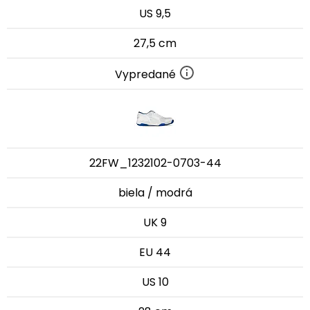
US 9,5
27,5 cm
Vypredané
22FW_1232102-0703-44
biela / modrá
UK 9
EU 44
US 10