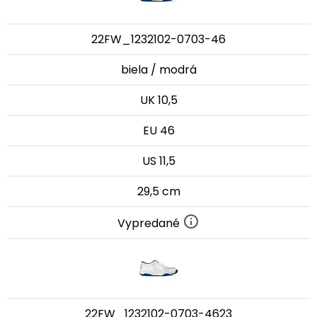
22FW_1232102-0703-46
biela / modrá
UK 10,5
EU 46
US 11,5
29,5 cm
Vypredané
22FW_1232102-0703-4623