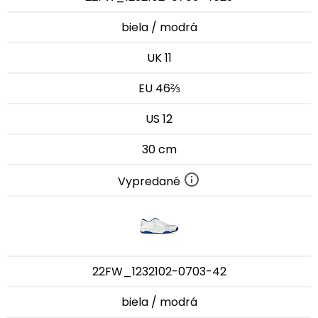
biela / modrá
UK 11
EU 46⅔
US 12
30 cm
Vypredané
22FW_1232102-0703-42
biela / modrá