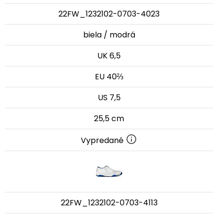
22FW_1232102-0703-4023
biela / modrá
UK 6,5
EU 40⅔
US 7,5
25,5 cm
Vypredané
22FW_1232102-0703-4113