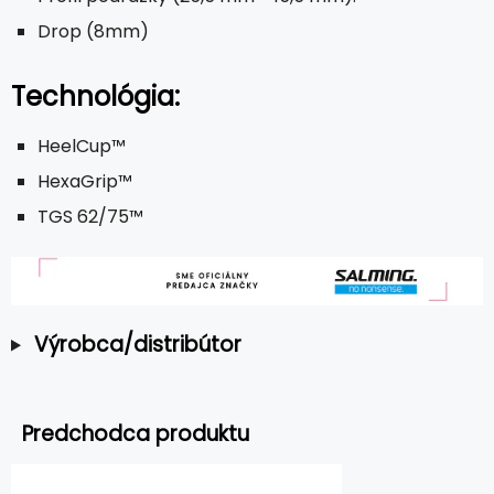
Drop (8mm)
Technológia:
HeelCup™
HexaGrip™
TGS 62/75™
Výrobca/distribútor
Predchodca produktu