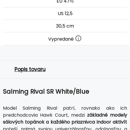
EU 47⅓
US 12,5
30,5 cm
Vypredané
Popis tovaru
Salming Rival SR White/Blue
Model Salming Rival patrí, rovnako ako ich
predchodcovia Hawk Court, medzi
základné modely
sálových topánok a každého priaznivca indoor aktivít
poteší najmä svojou univerzálnosťou, odolnosťou a