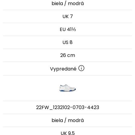
biela / modrá
UK 7
EU 41⅓
US 8
26 cm
Vypredané
22FW_1232102-0703-4423
biela / modrá
UK 9,5