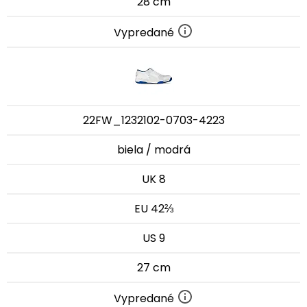
28 cm
Vypredané
22FW_1232102-0703-4223
biela / modrá
UK 8
EU 42⅔
US 9
27 cm
Vypredané