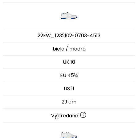
22FW_1232102-0703-4513
biela / modrá
UK 10
EU 45⅓
US 11
29 cm
Vypredané