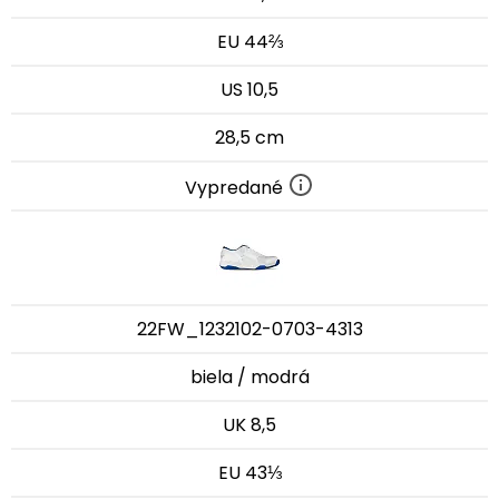
EU 44⅔
US 10,5
28,5 cm
Vypredané
22FW_1232102-0703-4313
biela / modrá
UK 8,5
EU 43⅓