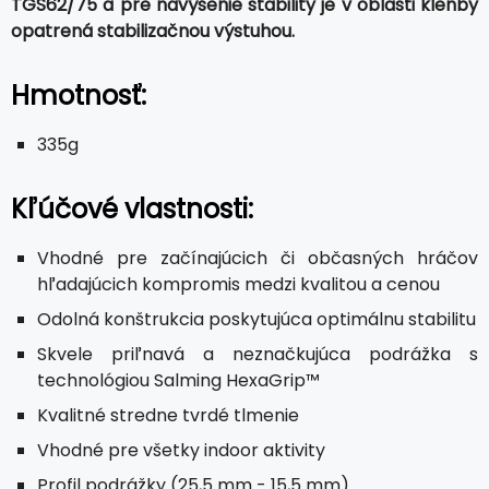
TGS62/75 a pre navýšenie stability je v oblasti klenby
opatrená stabilizačnou výstuhou.
Hmotnosť:
335g
Kľúčové vlastnosti:
Vhodné pre začínajúcich či občasných hráčov
hľadajúcich kompromis medzi kvalitou a cenou
Odolná konštrukcia poskytujúca optimálnu stabilitu
Skvele priľnavá a neznačkujúca podrážka s
technológiou Salming HexaGrip™
Kvalitné stredne tvrdé tlmenie
Vhodné pre všetky indoor aktivity
Profil podrážky (25,5 mm - 15,5 mm).