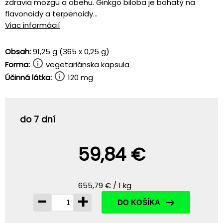
zdravia mozgu a obehu. Ginkgo biloba je bohatý na
flavonoidy a terpenoidy...
Viac informácií
Obsah:
91,25 g (365 x 0,25 g)
Forma:
vegetariánska kapsula
Účinná látka:
120 mg
do 7 dní
59,84 €
655,79 € / 1 kg
-
+
DO KOŠÍKA