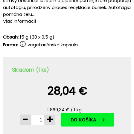
stravy obsahuje luteolín a piperlongumin, ktoré podporujú
autofágiu, prirodzený proces recyklácie buniek. Autofágia
pomáha telu...
Viac informácií
Obsah:
15 g (30 x 0,5 g)
Forma:
vegetariánska kapsula
Skladom (1 ks)
28,04 €
1 869,34 € / 1 kg
-
+
DO KOŠÍKA