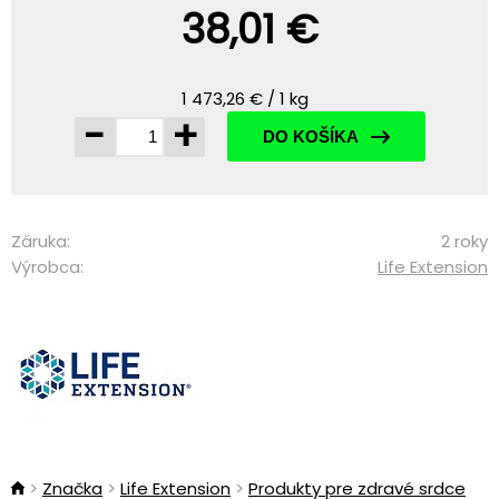
38,01 €
1 473,26 € / 1 kg
-
+
DO KOŠÍKA
Záruka:
2 roky
Výrobca:
Life Extension
Značka
Life Extension
Produkty pre zdravé srdce