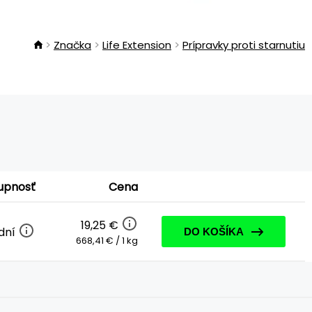
Značka
Life Extension
Prípravky proti starnutiu
upnosť
Cena
19,25 €
 dní
DO KOŠÍKA
668,41 € / 1 kg