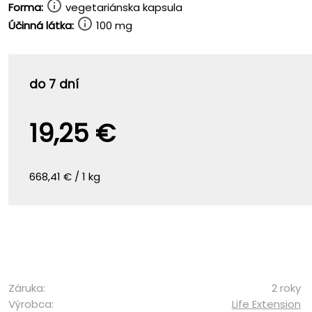
Forma:
vegetariánska kapsula
Účinná látka:
100 mg
do 7 dní
19,25 €
668,41 € / 1 kg
Záruka:
2 roky
Výrobca:
Life Extension