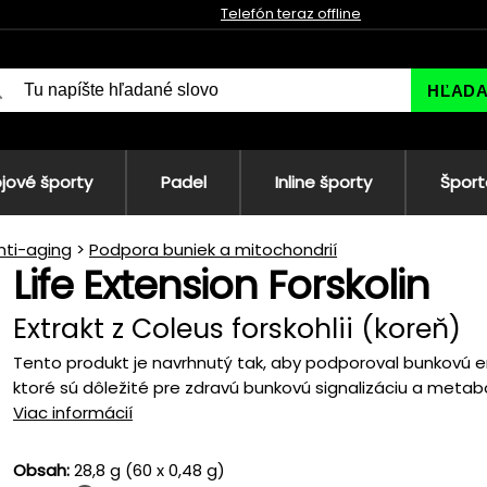
Telefón teraz offline
HĽAD
jové športy
Padel
Inline športy
Šport
nti-aging
Podpora buniek a mitochondrií
Life Extension Forskolin
Extrakt z Coleus forskohlii (koreň)
Tento produkt je navrhnutý tak, aby podporoval bunkovú e
ktoré sú dôležité pre zdravú bunkovú signalizáciu a metabo
Viac informácií
Obsah:
28,8 g (60 x 0,48 g)