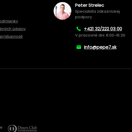
Peter Strelec
špecialista zákazníckej
podpory
odmienky
+421 32/222 03 00
bných údajov
V pracovné dni: 8:00-16:30
prístupnosti
info@pepe7.sk