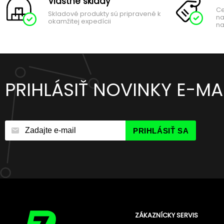
Vlastné sklady
Ce
Skladové produkty sú pripravené k
na
okamžitej expedícii
na
PRIHLÁSIŤ NOVINKY E-M
PRIHLÁSIŤ SA
ZÁKAZNÍCKY SERVIS