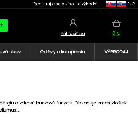
Registrujte sa
a získajte
výhody!
EUR
AŤ
0 €
Prihlásiť sa
ová obuv
Ortézy a kompresia
VÝPRODAJ
nergiu a zdravú bunkovú funkciu. Obsahuje zmes zložiek,
lizmus...