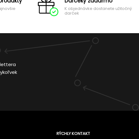
produkty
Darčeky zadarmo
ajnovšie
K objednávke dostanete užitočný
darček
lettera
ykoľvek
RÝCHLY KONTAKT