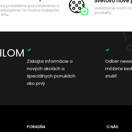
Svetovo nové 
ny pravidelne porovnávame a
Uvádzame na trh n
stavujeme čo možno najlepšie
produkty
 trhu
AILOM
Získajte informácie o
Odber news
nových akciách a
môžete ked
špeciálnych ponukách
zrušiť
ako prvý
PORADŇA
O NÁS